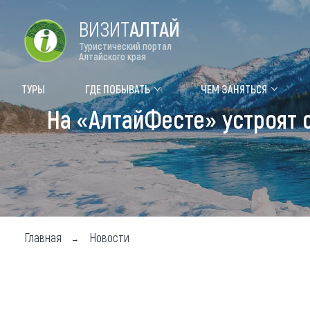
ВИЗИТ
АЛТАЙ
Туристический портал
Алтайского края
Форум VISIT ALTAI
Цвет
ТУРЫ
ГДЕ ПОБЫВАТЬ
ЧЕМ ЗАНЯТЬСЯ
На «АлтайФесте» устроят 
Туры
Где
Объек
Объек
Объек
Главная
Новости
Топ т
Для м