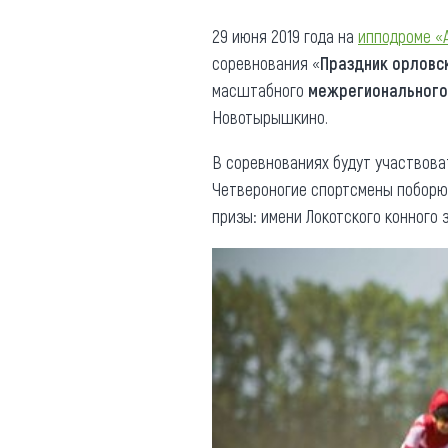
Где поесть
Кар
29 июня 2019 года на
ипподроме «
соревнования «
Праздник орловс
Нов
Рестораны
масштабного
межрегиональног
Кафе
Что 
Новотырышкино.
Придорожные кафе
В соревнованиях будут участвова
Четвероногие спортсмены поборю
призы: имени Локотского конного 
Другие рубрики
О нас
Реестр туроператоров
Алтайского края
Реестр туристических
агентств Алтайского края