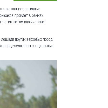
Коллекция впечатлений
ольшие конноспортивные
 рысаков пройдет в рамках
Блог путешественника
го этим летом вновь станет
Видеогалерея
тай
Фотогалерея
 лошади других верховых пород.
акже предусмотрены специальные