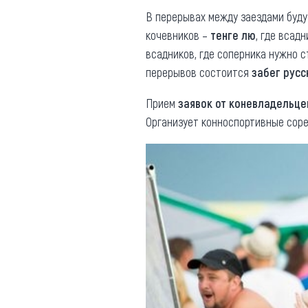
В перерывах между заездами буд
кочевников –
тенге лю
, где всад
всадников, где соперника нужно с
перерывов состоится
забег русс
Прием
заявок от коневладельце
Организует конноспортивные сор