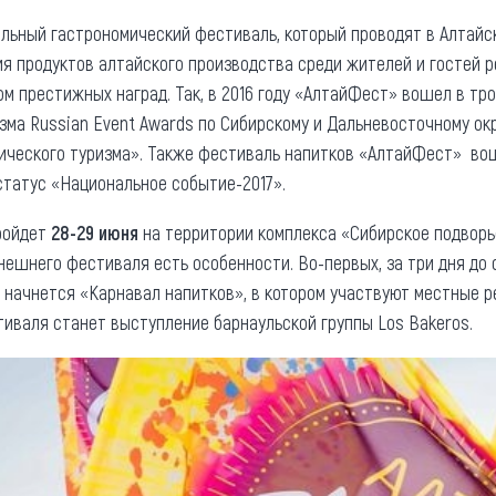
ьный гастрономический фестиваль, который проводят в Алтайско
я продуктов алтайского производства среди жителей и гостей р
м престижных наград. Так, в 2016 году «АлтайФест» вошел в тр
зма Russian Event Awards по Сибирскому и Дальневосточному ок
мического туризма». Также фестиваль напитков «АлтайФест» во
статус «Национальное событие-2017».
ройдет
28-29 июня
на территории комплекса «Сибирское подвор
ынешнего фестиваля есть особенности. Во-первых, за три дня до
начнется «Карнавал напитков», в котором участвуют местные р
иваля станет выступление барнаульской группы Los Bakeros.