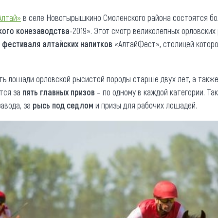
та
О регионе
Алтай»
в селе Новотырышкино Смоленского района состоятся б
кого конезаводства
-2019». Этот смотр великолепных орловских
ости
Общая информация
о
фестиваля алтайских напитков
«АлтайФест», столицей которо
Как добраться
привезти (сувениры)
Люди, прославившие Ал
ть лошади орловской рысистой породы старше двух лет, а также
Карты и буклеты
тся за
пять главных призов
– по одному в каждой категории. Т
завода, за
рысь под седлом
и призы для рабочих лошадей.