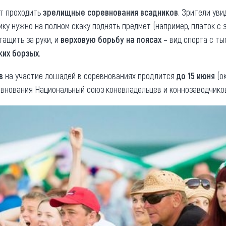
ут проходить
зрелищные соревнования всадников
. Зрители ув
нику нужно на полном скаку поднять предмет (например, платок с 
тащить за руки, и
верховую борьбу на поясах
– вид спорта с ты
ких борзых
.
в
на участие лошадей в соревнованиях продлится
до 15 июня
(ок
евнования Национальный союз коневладельцев и коннозаводчико