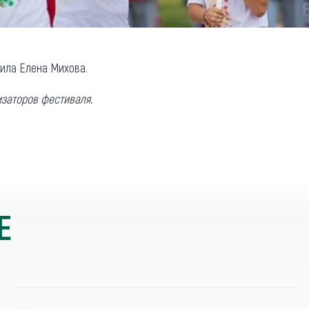
вила Елена Михова.
заторов фестиваля.
Е