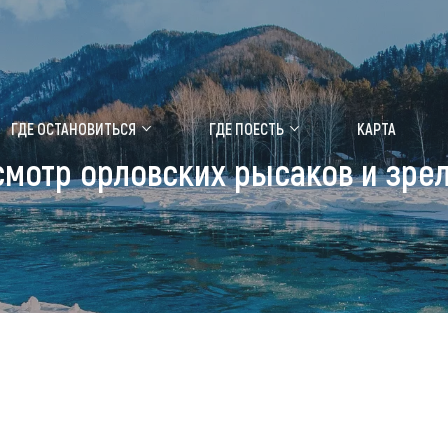
ение маральника
Медицинский форум
ГДЕ ОСТАНОВИТЬСЯ
ГДЕ ПОЕСТЬ
КАРТА
смотр орловских рысаков и зр
 побывать
Чем заняться
ты природы
Календарь событий
ты истории и культуры
Аудиогид
ты развлечений
Мой маршрут
уристических мест
аломобильных граждан