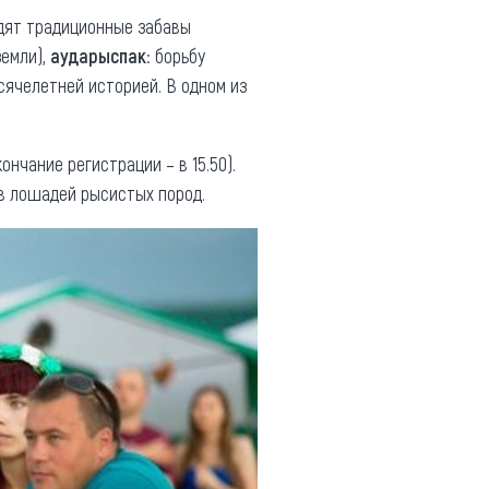
идят традиционные забавы
земли),
аударыспак
: борьбу
сячелетней историей. В одном из
ончание регистрации – в 15.50).
в лошадей рысистых пород.