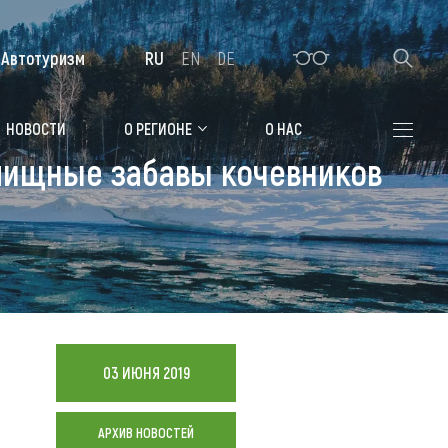
Автотуризм
RU
EN
DE
Алтайская зимовка
НОВОСТИ
О РЕГИОНЕ
О НАС
елищные забавы кочевников
Где остановиться
Санатории
Гостиницы, отели
Коттеджи, базы
Сельские усадьбы
03 ИЮНЯ 2019
Мотели, придорожные отели
АРХИВ НОВОСТЕЙ