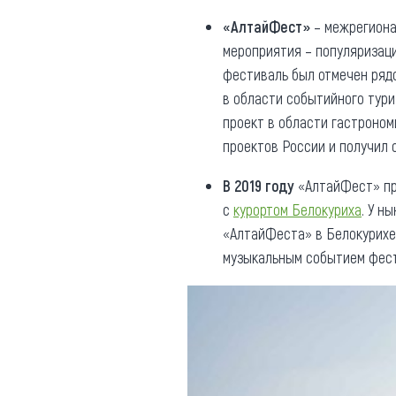
«АлтайФест»
– межрегионал
мероприятия – популяризаци
фестиваль был отмечен рядо
в области событийного тури
проект в области гастроно
проектов России и получил 
В 2019 году
«АлтайФест» п
с
курортом Белокуриха
. У н
«АлтайФеста» в Белокурихе 
музыкальным событием фест