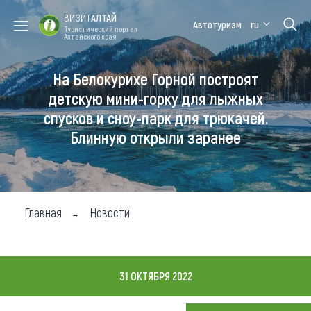
ВИЗИТ
АЛТАЙ
Автотуризм
ru
Туристический портал
Алтайского края
На Белокурихе Горной построят
Форум VISIT
Цветение
Медицинский
Алтайская
ALTAI
маральника
форум
зимовка
детскую мини-горку для лыжных
спусков и сноу-парк для трюкачей.
Туры
Блинную открыли заранее
Где побывать
Чем заняться
Где остановиться
Главная
Новости
Где поесть
Карта
31 ОКТЯБРЯ 2022
Новости