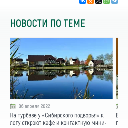
НОВОСТИ ПО ТЕМЕ
06 апреля 2022
1
На турбазе у «Сибирского подворья» к
В Ст
лету откроют кафе и контактную мини-
гаст