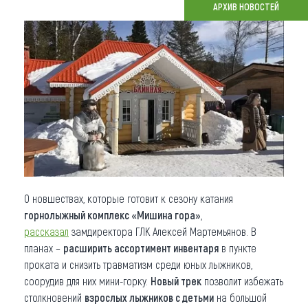
АРХИВ НОВОСТЕЙ
Что привезти (сувениры)
О регионе
Коллекция впечатлений
Другие рубрики
О новшествах, которые готовит к сезону катания
горнолыжный комплекс «Мишина гора»
,
рассказал
замдиректора ГЛК Алексей Мартемьянов. В
планах –
расширить ассортимент инвентаря
в пункте
проката и снизить травматизм среди юных лыжников,
соорудив для них мини-горку.
Новый трек
позволит избежать
столкновений
взрослых лыжников с детьми
на большой