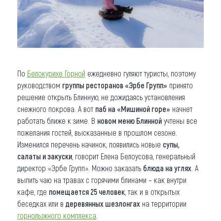
По
Белокурихе Горной
ежедневно гуляют туристы, поэтому
руководством
группы ресторанов «Эрбе Групп»
принято
решение открыть Блинную, не дожидаясь установления
снежного покрова. А вот
паб на «Мишиной горе»
начнет
работать ближе к зиме. В
новом меню Блинной
учтены все
пожелания гостей, высказанные в прошлом сезоне.
Изменился перечень начинок, появились новые
супы,
салаты и закуски
, говорит Елена Белоусова, генеральный
директор «Эрбе Групп». Можно заказать
блюда на углях
. А
выпить чаю на травах с горячими блинами – как внутри
кафе, где
помещается 25 человек
, так и в открытых
беседках или в
деревянных шезлонгах
на территории
горнолыжного комплекса
.