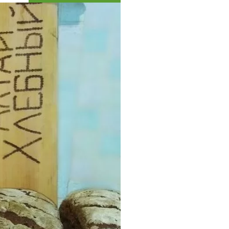
Коллекция впечатлений
Блог путешественника
Видеогалерея
тай
Фотогалерея