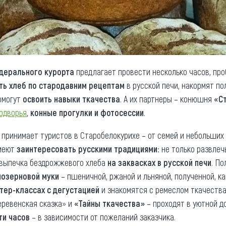
едерального курорта
предлагает провести несколько часов, пр
ть хлеб по стародавним рецептам
в русской печи, накормят по
омогут
освоить навыки ткачества
. А их партнеры – конюшня
«С
одворья
,
конные прогулки и фотосессии
.
 принимает туристов в Старобелокурихе – от семей и небольших
умеют
заинтересовать русскими традициями
: не только развлеч
 выпечка бездрожжевого хлеба
на заквасках в русской печи
. По
нозерновой муки
– пшеничной, ржаной и льняной, полученной, ка
тер-классах с дегустацией
и знакомятся с ремеслом ткачеств
Деревенская сказка» и
«Тайны ткачества»
– проходят в уютной д
ти часов
– в зависимости от пожеланий заказчика.