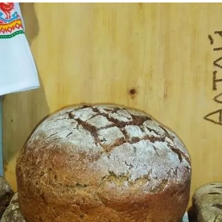
та
О регионе
ости
Общая информация
Как добраться
привезти (сувениры)
Люди, прославившие Ал
Карты и буклеты