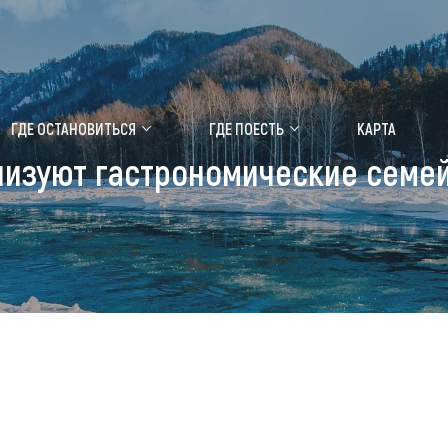
ение маральника
Медицинский форум
ГДЕ ОСТАНОВИТЬСЯ
ГДЕ ПОЕСТЬ
КАРТА
низуют гастрономические семе
 побывать
Чем заняться
ты природы
Календарь событий
ты истории и культуры
Аудиогид
ты развлечений
Мой маршрут
уристических мест
аломобильных граждан