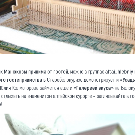
ак Манюковы принимают гостей
, можно в группах
altai_hlebniy
ого гостеприимства
в Старобелокурихе демонстрирует и
«
Усад
 Юлия Колмогорова займется еще и
«Галереей вкуса»
на Белоку
отдыхать на знаменитом алтайском курорте – заглядывайте в го
!