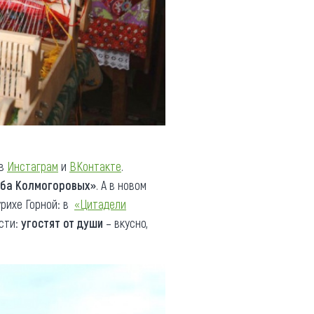
в
Инстаграм
и
ВКонтакте
.
ьба Колмогоровых
»
. А в новом
рихе Горной: в
«Цитадели
сти:
угостят от души
– вкусно,