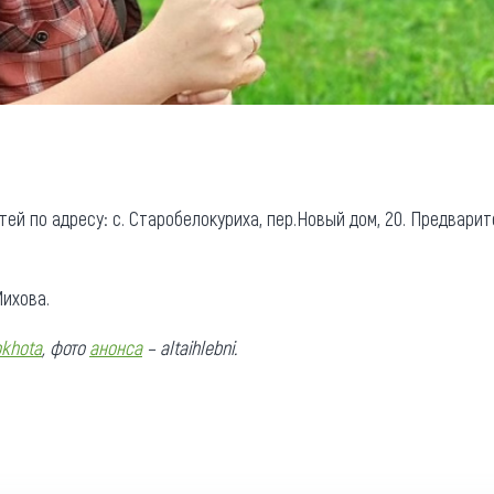
ей по адресу: с. Старобелокуриха, пер.Новый дом, 20. Предварит
ихова.
okhota
, фото
анонса
– altaihlebni.