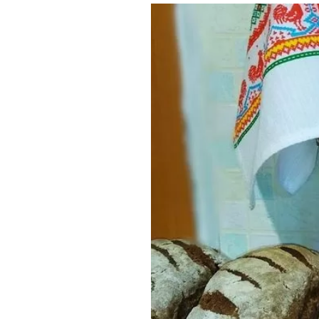
Где поесть
Кар
Нов
Рестораны
Кафе
Что 
Придорожные кафе
Другие рубрики
О нас
Реестр туроператоров
Алтайского края
Реестр туристических
агентств Алтайского края