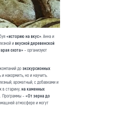
обуя
«историю на вкус»
. Анна и
лезной и
вкусной деревенской
тарая охота»
– организуют
 компаний до
экскурсионных
ь и накормить, но и научить.
лезный, ароматный, с добавками и
к в старину,
на каменных
а. Программы –
«От зерна до
омашней атмосфере и могут