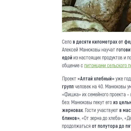
Обращения граждан
Противодействие коррупции
Село
в десяти километрах от ф
Алексей Манюковы научат
готови
едой
из настоящих продуктов и п
общение с
питомцами сельского п
Проект
«Алтай хлебный»
уже год
групп
человек на 40. Манюковы 
«Фишка» их семейного проекта –
без: Манюковы пекут его
из цель
жерновах
. Гости участвуют
в мас
блинов»
, «От зерна до хлеба», «
продолжаться
от полутора до пя