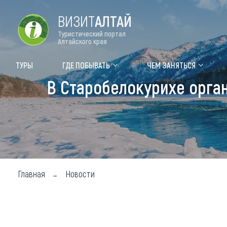
ВИЗИТ
АЛТАЙ
Туристический портал
Алтайского края
Форум VISIT ALTAI
Цвет
ТУРЫ
ГДЕ ПОБЫВАТЬ
ЧЕМ ЗАНЯТЬСЯ
В Старобелокурихе орга
Туры
Где
Объек
Объек
Объек
Главная
Новости
Топ т
Для м