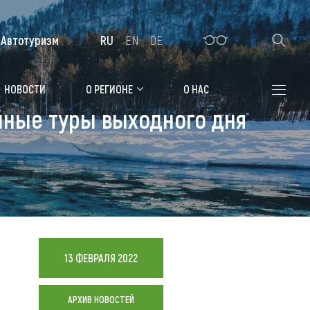
Автотуризм
RU
EN
DE
Алтайская зимовка
НОВОСТИ
О РЕГИОНЕ
О НАС
йные туры выходного дня
Где остановиться
Санатории
Гостиницы, отели
Коттеджи, базы
Сельские усадьбы
13 ФЕВРАЛЯ 2022
Мотели, придорожные отели
АРХИВ НОВОСТЕЙ