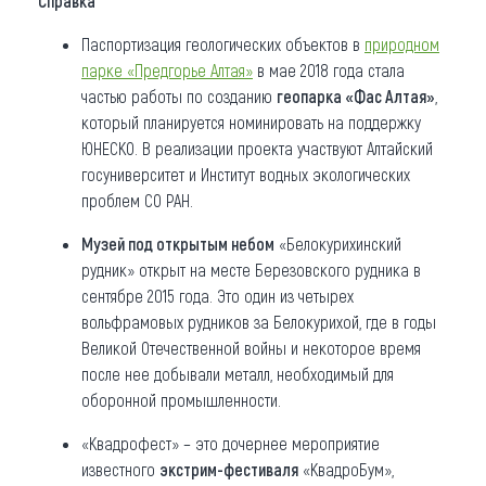
Справка
Паспортизация геологических объектов в
природном
парке «Предгорье Алтая»
в мае 2018 года стала
частью работы по созданию
геопарка «Фас Алтая»
,
который планируется номинировать на поддержку
ЮНЕСКО. В реализации проекта участвуют Алтайский
госуниверситет и Институт водных экологических
проблем СО РАН.
Музей под открытым небом
«Белокурихинский
рудник» открыт на месте Березовского рудника в
сентябре 2015 года. Это один из четырех
вольфрамовых рудников за Белокурихой, где в годы
Великой Отечественной войны и некоторое время
после нее добывали металл, необходимый для
оборонной промышленности.
«Квадрофест» – это дочернее мероприятие
известного
экстрим-фестиваля
«КвадроБум»,