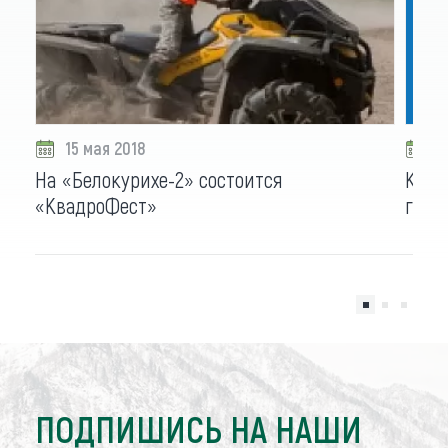
15 мая 2018
0
На «Белокурихе-2» состоится
Куро
«КвадроФест»
геоп
ПОДПИШИСЬ НА НАШИ