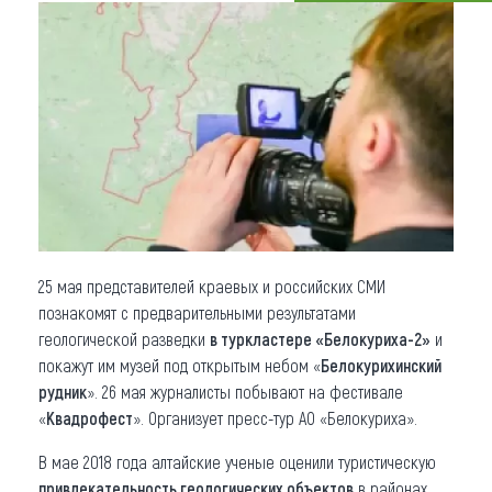
Что привезти (сувениры)
О регионе
Коллекция впечатлений
Другие рубрики
25 мая представителей краевых и российских СМИ
познакомят с предварительными результатами
геологической разведки
в туркластере «Белокуриха-2»
и
покажут им музей под открытым небом «
Белокурихинский
рудник
». 26 мая журналисты побывают на фестивале
«
Квадрофест
». Организует пресс-тур АО «Белокуриха».
В мае 2018 года алтайские ученые оценили туристическую
привлекательность геологических объектов
в районах