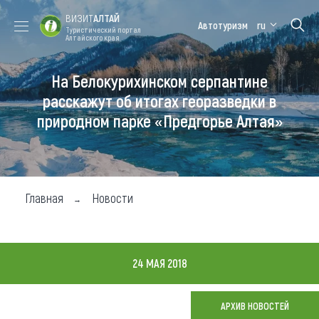
ВИЗИТ
АЛТАЙ
Автотуризм
ru
Туристический портал
Алтайского края
На Белокурихинском серпантине
Форум VISIT
Цветение
Медицинский
Алтайская
ALTAI
маральника
форум
зимовка
расскажут об итогах георазведки в
природном парке «Предгорье Алтая»
Туры
Где побывать
Чем заняться
Главная
Новости
Где остановиться
Где поесть
24 МАЯ 2018
Карта
АРХИВ НОВОСТЕЙ
Новости