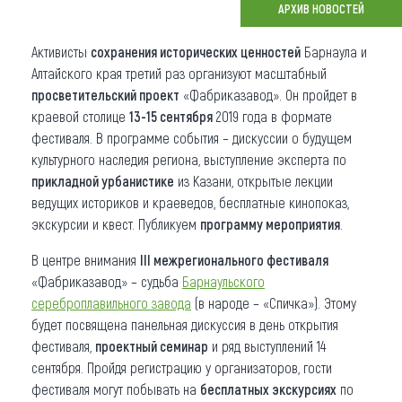
АРХИВ НОВОСТЕЙ
Что привезти (сувениры)
Активисты
сохранения исторических ценностей
Барнаула и
О регионе
Алтайского края третий раз организуют масштабный
просветительский проект
«Фабриказавод». Он пройдет в
Коллекция впечатлений
краевой столице
13-15 сентября
2019 года в формате
фестиваля. В программе события – дискуссии о будущем
Другие рубрики
культурного наследия региона, выступление эксперта по
прикладной урбанистике
из Казани, открытые лекции
ведущих историков и краеведов, бесплатные кинопоказ,
экскурсии и квест. Публикуем
программу мероприятия
.
В центре внимания
III межрегионального фестиваля
«Фабриказавод» – судьба
Барнаульского
сереброплавильного завода
(в народе – «Спичка»). Этому
будет посвящена панельная дискуссия в день открытия
фестиваля,
проектный семинар
и ряд выступлений 14
сентября. Пройдя регистрацию у организаторов, гости
фестиваля могут побывать на
бесплатных экскурсиях
по