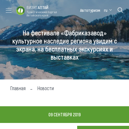
ВИЗИТ
АЛТАЙ
Автотуризм
ru
Туристический портал
Алтайского края
На фестивале «Фабриказавод»
Форум VISIT
Цветение
Медицинский
Алтайская
ALTAI
маральника
форум
зимовка
культурное наследие региона увидим с
экрана, на бесплатных экскурсиях и
Туры
выставках
Где побывать
Чем заняться
Где остановиться
Главная
Новости
Где поесть
Карта
09 СЕНТЯБРЯ 2019
Новости