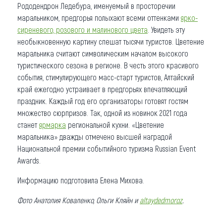
Рододендрон Ледебура, именуемый в просторечии
маральником, предгорья полыхают всеми оттенками
ярко-
сиреневого, розового и малинового цвета
. Увидеть эту
необыкновенную картину спешат тысячи туристов. Цветение
маральника считают символическим началом высокого
туристического сезона в регионе. В честь этого красивого
события, стимулирующего масс-старт туристов, Алтайский
край ежегодно устраивает в предгорьях впечатляющий
праздник. Каждый год его организаторы готовят гостям
множество сюрпризов. Так, одной из новинок 2021 года
станет
ярмарка
региональной кухни. «Цветение
маральника» дважды отмечено высшей наградой
Национальной премии событийного туризма Russian Event
Awards.
Информацию подготовила Елена Михова.
Фото Анатолия Коваленко, Ольги Кляйн и
altaydedmoroz
.