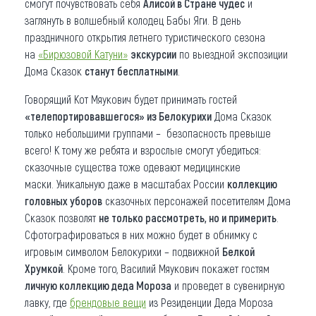
смогут почувствовать себя
Алисой в Стране чудес
и
заглянуть в волшебный колодец Бабы Яги. В день
праздничного открытия летнего туристического сезона
на
«Бирюзовой Катуни»
экскурсии
по выездной экспозиции
Дома Сказок
станут бесплатными
.
Говорящий Кот Мяукович будет принимать гостей
«телепортировавшегося» из Белокурихи
Дома Сказок
только небольшими группами – безопасность превыше
всего! К тому же ребята и взрослые смогут убедиться:
сказочные существа тоже одевают медицинские
маски. Уникальную даже в масштабах России
коллекцию
головных уборов
сказочных персонажей посетителям Дома
Сказок позволят
не только рассмотреть, но и примерить
.
Сфотографироваться в них можно будет в обнимку с
игровым символом Белокурихи – подвижной
Белкой
Хрумкой
. Кроме того, Василий Мяукович покажет гостям
личную коллекцию деда Мороза
и проведет в сувенирную
лавку, где
брендовые вещи
из Резиденции Деда Мороза