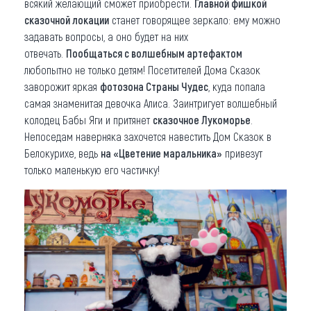
всякий желающий сможет приобрести.
Главной фишкой
сказочной локации
станет говорящее зеркало: ему можно
задавать вопросы, а оно будет на них
отвечать.
Пообщаться с волшебным артефактом
любопытно не только детям! Посетителей Дома Сказок
заворожит яркая
фотозона Страны Чудес
, куда попала
самая знаменитая девочка Алиса. Заинтригует волшебный
колодец Бабы Яги и притянет
сказочное Лукоморье
.
Непоседам наверняка захочется навестить Дом Сказок в
Белокурихе, ведь
на «Цветение маральника»
привезут
только маленькую его частичку!