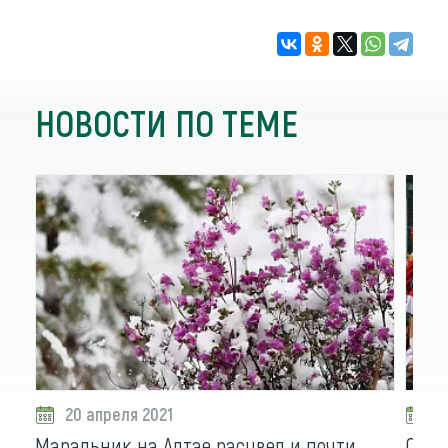
НОВОСТИ ПО ТЕМЕ
20 апреля 2021
1
Маральник на Алтае расцвел и почти
С ке