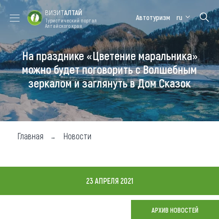
ВИЗИТ
АЛТАЙ
Автотуризм
ru
Туристический портал
Алтайского края
На празднике «Цветение маральника»
Форум VISIT
Цветение
Медицинский
Алтайская
ALTAI
маральника
форум
зимовка
можно будет поговорить с Волшебным
зеркалом и заглянуть в Дом Сказок
Туры
Где побывать
Чем заняться
Главная
Новости
Где остановиться
Где поесть
23 АПРЕЛЯ 2021
Карта
АРХИВ НОВОСТЕЙ
Новости