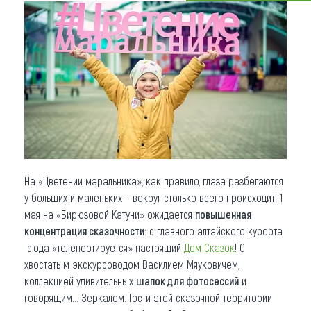
Что привезти (сувениры)
О регионе
Коллекция впечатлений
Другие рубрики
На «Цветении маральника», как правило, глаза разбегаются
у больших и маленьких – вокруг столько всего происходит! 1
мая на «Бирюзовой Катуни» ожидается
повышенная
концентрация сказочности
: с главного алтайского курорта
сюда «телепортируется» настоящий
Дом Сказок
! С
хвостатым экскурсоводом Василием Мяуковичем,
коллекцией удивительных
шапок для фотосессий
и
говорящим… Зеркалом. Гости этой сказочной территории