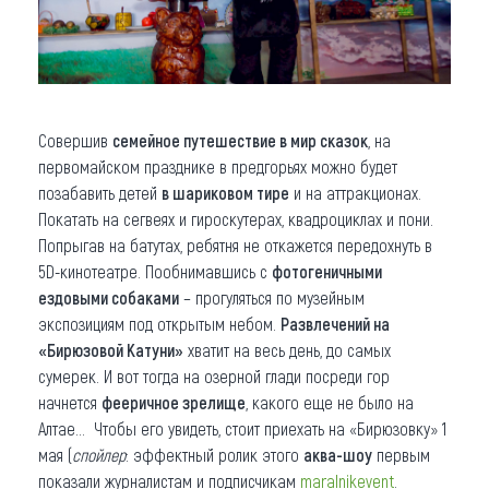
Совершив
семейное путешествие в мир сказок
, на
первомайском празднике в предгорьях можно будет
позабавить детей
в шариковом тире
и на аттракционах.
Покатать на сегвеях и гироскутерах, квадроциклах и пони.
Попрыгав на батутах, ребятня не откажется передохнуть в
5D-кинотеатре. Пообнимавшись с
фотогеничными
ездовыми собаками
– прогуляться по музейным
экспозициям под открытым небом.
Развлечений на
«Бирюзовой Катуни»
хватит на весь день, до самых
сумерек. И вот тогда на озерной глади посреди гор
начнется
фееричное зрелище
, какого еще не было на
Алтае… Чтобы его увидеть, стоит приехать на «Бирюзовку» 1
мая (
спойлер
: эффектный ролик этого
аква-шоу
первым
показали журналистам и подписчикам
maralnikevent
.