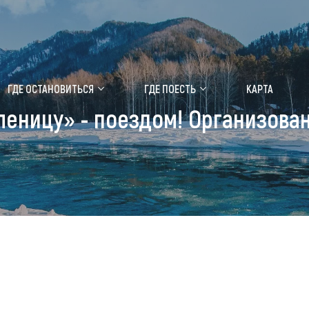
ение маральника
Медицинский форум
ГДЕ ОСТАНОВИТЬСЯ
ГДЕ ПОЕСТЬ
КАРТА
еницу» - поездом! Организова
 побывать
Чем заняться
ты природы
Календарь событий
ты истории и культуры
Аудиогид
ты развлечений
Мой маршрут
уристических мест
аломобильных граждан