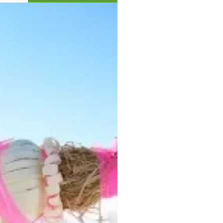
Коллекция впечатлений
Блог путешественника
Видеогалерея
тай
Фотогалерея