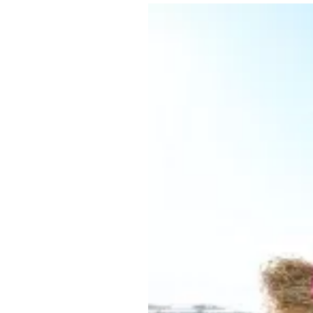
Где поесть
Кар
Нов
Рестораны
Кафе
Что 
Придорожные кафе
Другие рубрики
О нас
Реестр туроператоров
Алтайского края
Реестр туристических
агентств Алтайского края