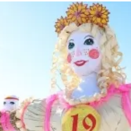
та
О регионе
ости
Общая информация
Как добраться
привезти (сувениры)
Люди, прославившие Ал
Карты и буклеты