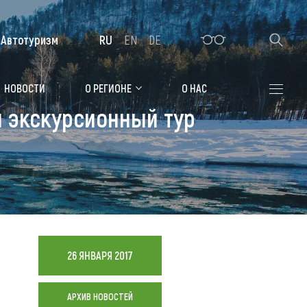
Автотуризм
RU
EN
DE
Алтайская зимовка
НОВОСТИ
О РЕГИОНЕ
О НАС
н экскурсионный тур
Где остановиться
Санатории
Гостиницы, отели
Коттеджи, базы
Сельские усадьбы
26 ЯНВАРЯ 2017
Мотели, придорожные отели
АРХИВ НОВОСТЕЙ