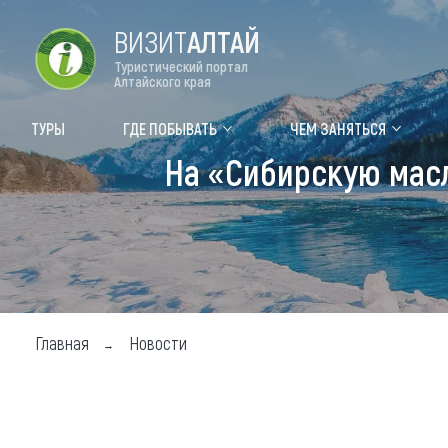
ВИЗИТ
АЛТАЙ
Туристический портал
Алтайского края
Форум VISIT ALTAI
Цвет
ТУРЫ
ГДЕ ПОБЫВАТЬ
ЧЕМ ЗАНЯТЬСЯ
На «Сибирскую масл
Туры
Где
Объек
Объек
Объек
Главная
Новости
Топ т
Для м