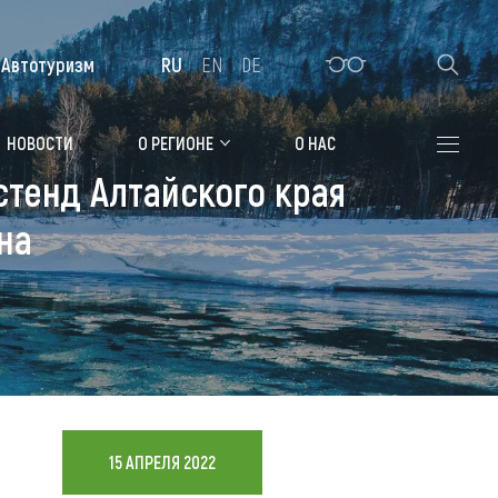
Автотуризм
RU
EN
DE
Алтайская зимовка
НОВОСТИ
О РЕГИОНЕ
О НАС
стенд Алтайского края
Где остановиться
на
Санатории
Гостиницы, отели
Коттеджи, базы
Сельские усадьбы
Мотели, придорожные отели
15 АПРЕЛЯ 2022