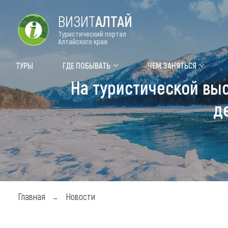
ВИЗИТ
АЛТАЙ
Туристический портал
Алтайского края
Форум VISIT ALTAI
Цвет
ТУРЫ
ГДЕ ПОБЫВАТЬ
ЧЕМ ЗАНЯТЬСЯ
На туристической выс
Туры
Где
д
Объек
Объек
Объек
Топ т
Для м
Главная
Новости