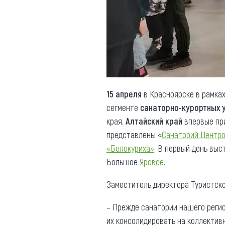
Обращения граждан
Противодействие коррупции
15 апреля
в Красноярске в рамка
сегменте
санаторно-курортных 
края.
Алтайский край
впервые пр
представлены «
Санаторий Центр
«Белокуриха»
. В первый день вы
Большое
Яровое
.
Заместитель директора Туристско
– Прежде санатории нашего реги
их консолидировать на коллектив