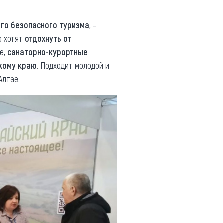
го безопасного туризма
, –
е хотят
отдохнуть от
же,
санаторно-курортные
кому краю
. Подходит молодой и
Алтае.