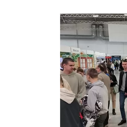
Где поесть
Кар
Нов
Рестораны
Кафе
Что 
Придорожные кафе
Другие рубрики
О нас
Реестр туроператоров
Алтайского края
Реестр туристических
агентств Алтайского края