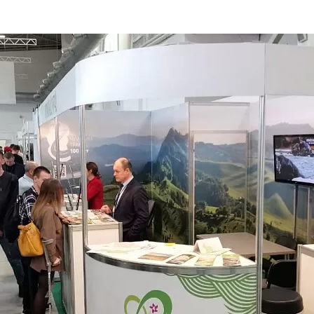
та
О регионе
ости
Общая информация
Как добраться
привезти (сувениры)
Люди, прославившие Ал
Карты и буклеты