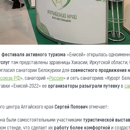
х
фестиваля активного туризма
«Енисей» открылась одноименн
услуг
там представлены здравницы Хакасии, Иркутской области, 
игласил санатории Белокурихи для
совместного продвижения н
осоюза РФ
», санаторий «
Россия
» и сеть санаториев «Курорт Бел
ставки «Енисей-2022» ее
организаторы разыграли путевку
в
са
го центра Алтайского края
Сергей Попович
отмечает:
она были самостоятельными участниками
туристической выстав
ном стенде, что сделает их
работу более комфортной
и создас