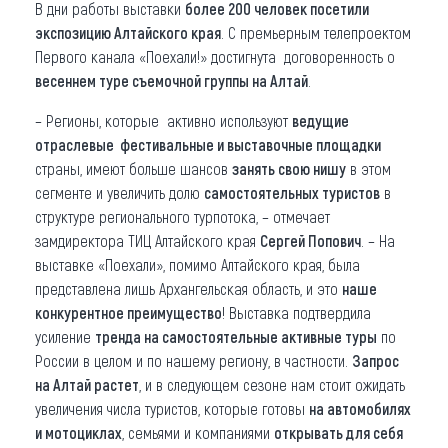
В дни работы выставки
более 200 человек посетили
экспозицию Алтайского края
. С премьерным телепроектом
Первого канала «Поехали!» достигнута договоренность о
весеннем туре съемочной группы на Алтай
.
– Регионы, которые активно используют
ведущие
отраслевые фестивальные и выставочные площадки
страны, имеют больше шансов
занять свою нишу
в этом
сегменте и увеличить долю
самостоятельных туристов
в
структуре регионального турпотока, – отмечает
замдиректора ТИЦ Алтайского края
Сергей Попович
. – На
выставке «Поехали», помимо Алтайского края, была
представлена лишь Архангельская область, и это
наше
конкурентное преимущество
! Выставка подтвердила
усиление
тренда на самостоятельные активные туры
по
России в целом и по нашему региону, в частности.
Запрос
на Алтай растет
, и в следующем сезоне нам стоит ожидать
увеличения числа туристов, которые готовы
на автомобилях
и мотоциклах
, семьями и компаниями
открывать для себя