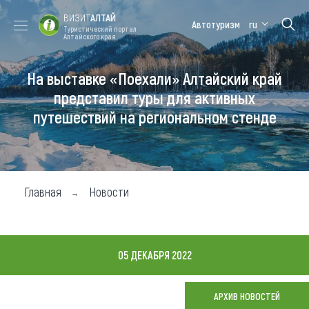
ВИЗИТ
АЛТАЙ
Автотуризм
ru
Туристический портал
Алтайского края
На выставке «Поехали» Алтайский край
Форум VISIT
Цветение
Медицинский
Алтайская
ALTAI
маральника
форум
зимовка
представил туры для активных
путешествий на региональном стенде
Туры
Где побывать
Чем заняться
Главная
Новости
Где остановиться
Где поесть
05 ДЕКАБРЯ 2022
Карта
АРХИВ НОВОСТЕЙ
Новости