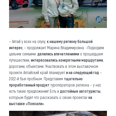
– Алтай у всех на слуху,
к нашему региону большой
интерес
, – продолжает Марина Владимировна. –Подходили
целыми семьями:
делились впечатлениями
о прошедшем
путешествии,
интересовались конкретными маршрутами
,
дорогами, объектами. Участвовать в этом выставочном
проекте Алтайский край планирует
и на следующий год
–
2022-й был пробным. Представим
тщательно
проработанный продукт
туроператоров региона – у нас
есть такие предложения! Есть и
достойные автотуристы
,
которым будет что рассказать о своих проектах
на
выставке «Поехали»
.