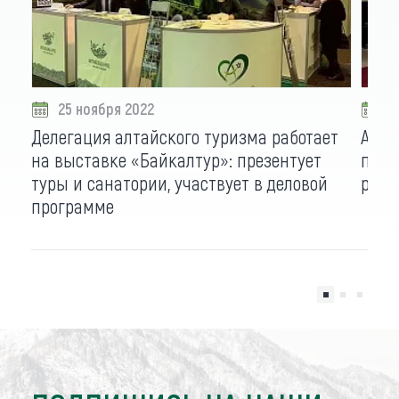
25 ноября 2022
1
Делегация алтайского туризма работает
Алта
на выставке «Байкалтур»: презентует
прог
туры и санатории, участвует в деловой
роуд
программе