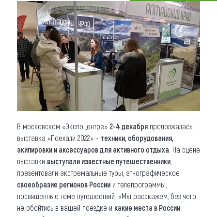
Что привезти (сувениры)
О регионе
Коллекция впечатлений
Другие рубрики
В московском «Экспоцентре»
2-4 декабря
продолжалась
выставка «Поехали 2022» –
техники, оборудования,
экипировки и аксессуаров для активного отдыха
. На сцене
выставки
выступали известные путешественники
,
презентовали экстремальные туры, этнографическое
своеобразие регионов России
и телепрограммы,
посвященные теме путешествий. «Мы расскажем, без чего
не обойтись в вашей поездке и
какие места в России