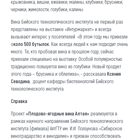
крыжовника, вишни, ежевики, малины, клубники, брусники,
черники, жимолости, голубики, калины.
Вина Бийского технологического института не первый раз
представлены на выставке «Интурмаркет» и всегда
вызывают интерес у посетителей. «В этом году мы привезли
о
коло 500 бутылок
. Как всегда людей к нам подходит очень
много. Те, кто пробовал вина в прошлом году, сейчас
приехали специально на выставку. Особой популярностью
традиционно пользуется вино из голубики. Новый продукт
этого года – брусника и облепиха», - рассказала
Ксения
Севодина
, доцент кафедры биотехнологий Бийского
технологического института.
Справка
Проект
«Плодово-ягодные вина Алтая»
реализуется в
рамках научного направления Бийского технологического
института (филиала) АлтГТУ им. И.И. Ползунова «Сибирское
виноградарство и виноделие» и призван способствовать