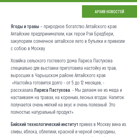
Что привезти (сувениры)
АРХИВ НОВОСТЕЙ
О регионе
Ягоды и травы
– природное богатство Алтайского края.
Алтайские предприниматели, как герои Рэя Бредбери,
Коллекция впечатлений
закупорили солнечное алтайское лето в бутылки и привезли
с собою в Москву.
Другие рубрики
Хозяйка сельского гостевого дома Лариса Пастухова
специально для выставки приготовила настойку из трав,
выросших в Чарышском районе Алтайского края.
«Настойка готовится долго - от 5 до 12 месяцев, -
рассказала
Лариса Пастухова
. - Мы делаем ее из меда и
настаиваем на травах, на кореньях, лесных ягодах. Напиток
получается очень мягкий на вкус и очень полезный. Это
полностью натуральный продукт».
Бийский технологический институт
привез в Москву вина из
сливы, яблока, облепихи, красной и черной смородины,