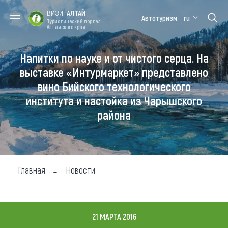
ВИЗИТ
АЛТАЙ
Автотуризм
ru
Туристический портал
Алтайского края
Напитки по науке и от чистого серца. На
Форум VISIT
Цветение
Медицинский
Алтайская
ALTAI
маральника
форум
зимовка
выставке «Интурмаркет» представлено
вино Бийского технологического
Туры
института и настойка из Чарышского
Где побывать
района
Чем заняться
Где остановиться
Главная
Новости
Где поесть
Карта
21 МАРТА 2016
Новости