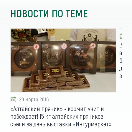
НОВОСТИ ПО ТЕМЕ
2
В пе
алта
беза
дегу
закл
20 марта 2016
«Алтайский пряник» - кормит, учит и
побеждает! 15 кг алтайских пряников
съели за день выставки «Интурмаркет»