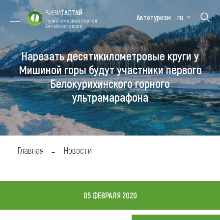
ВИЗИТ
АЛТАЙ
Автотуризм
ru
Туристический портал
Алтайского края
Нарезать десятикилометровые круги у
Форум VISIT
Цветение
Медицинский
Алтайская
ALTAI
маральника
форум
зимовка
Мишиной горы будут участники первого
Белокурихинского горного
Туры
ультрамарафона
Где побывать
Чем заняться
Где остановиться
Главная
Новости
Где поесть
Карта
05 ФЕВРАЛЯ 2020
Новости