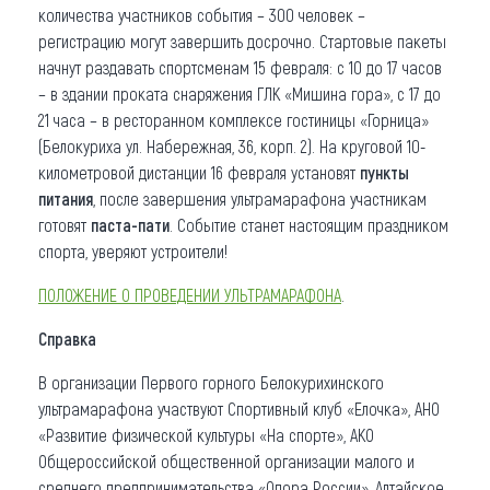
количества участников события – 300 человек –
регистрацию могут завершить досрочно. Стартовые пакеты
начнут раздавать спортсменам 15 февраля: с 10 до 17 часов
– в здании проката снаряжения ГЛК «Мишина гора», с 17 до
21 часа – в ресторанном комплексе гостиницы «Горница»
(Белокуриха ул. Набережная, 36, корп. 2). На круговой 10-
километровой дистанции 16 февраля установят
пункты
питания
, после завершения ультрамарафона участникам
готовят
паста-пати
. Событие станет настоящим праздником
спорта, уверяют устроители!
ПОЛОЖЕНИЕ О ПРОВЕДЕНИИ УЛЬТРАМАРАФОНА
.
Справка
В организации Первого горного Белокурихинского
ультрамарафона участвуют Спортивный клуб «Елочка», АНО
«Развитие физической культуры «На спорте», АКО
Общероссийской общественной организации малого и
среднего предпринимательства «Опора России», Алтайское