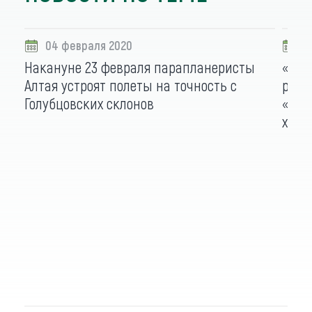
04 февраля 2020
2
Накануне 23 февраля парапланеристы
«Сиб
Алтая устроят полеты на точность с
реги
Голубцовских склонов
«Пол
хоро