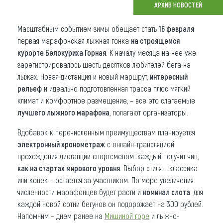
АРХИВ НОВОСТЕЙ
Что привезти (сувениры)
Масштабным событием зимы обещает стать
16 февраля
О регионе
первая марафонская лыжная гонка
на строящемся
курорте Белокуриха Горная
. К началу месяца на нее уже
Коллекция впечатлений
зарегистрировалось шесть десятков любителей бега на
лыжах. Новая дистанция и новый маршрут,
интересный
Другие рубрики
рельеф
и идеально подготовленная трасса плюс мягкий
климат и комфортное размещение, – все это слагаемые
лучшего лыжного марафона
, полагают организаторы.
Вдобавок к перечисленным преимуществам планируется
электронный хронометраж
с онлайн-трансляцией
прохождения дистанции спортсменом: каждый получит чип,
как на стартах мирового уровня
. Выбор стиля – классика
или конек – остается за участником. По мере увеличения
численности марафонцев будет расти и
номинал слота
: для
каждой новой сотни бегунов он подорожает на 300 рублей.
Напомним – днем ранее на
Мишиной горе
и лыжно-