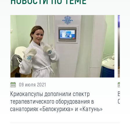
09 июля 2021
2
Криокапсулы дополнили спектр
В са
терапевтического оборудования в
СПА-
санаториях «Белокуриха» и «Катунь»