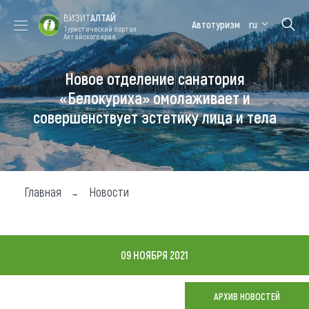
ВИЗИТ
АЛТАЙ
Автотуризм
ru
Туристический портал
Алтайского края
Новое отделение санатория
Форум VISIT
Цветение
Медицинский
Алтайская
ALTAI
маральника
форум
зимовка
«Белокуриха» омолаживает и
совершенствует эстетику лица и тела
Туры
Где побывать
Чем заняться
Главная
Новости
Где остановиться
Где поесть
09 НОЯБРЯ 2021
Карта
АРХИВ НОВОСТЕЙ
Новости