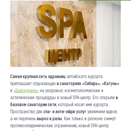
Что привезти (сувениры)
О регионе
Коллекция впечатлений
Другие рубрики
Самая крупная сеть здравниц
алтайского курорта
приглашает отдыхающих
в санаториях «Сибирь», «Катунь»
и
«Белокуриха»
на уходовые, косметологические и
эстетические процедуры в новый SPA-центр. Его открыли
в
базовом санатории сети
, который носит имя курорта.
Пространство для
спа- и анти-эйдж услуг
увеличили вдвое,
а их перечень
вырос в разы
. Как только в регионе снимут
противоэпидемические ограничения, новый SPA-центр