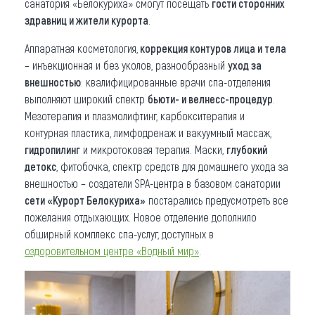
санатория «Белокуриха» смогут посещать
гости сторонних
здравниц и жители курорта
.
Аппаратная косметология,
коррекция контуров лица и тела
– инъекционная и без уколов, разнообразный
уход за
внешностью
: квалифицированные врачи спа-отделения
выполняют широкий спектр
бьюти- и велнесс-процедур
.
Мезотерапия и плазмолифтинг, карбокситерапия и
контурная пластика, лимфодренаж и вакуумный массаж,
гидропилинг
и микротоковая терапия. Маски,
глубокий
детокс
, фитобочка, спектр средств для домашнего ухода за
внешностью – создатели SPA-центра в базовом санатории
сети «Курорт Белокуриха»
постарались предусмотреть все
пожелания отдыхающих. Новое отделение дополнило
обширный комплекс спа-услуг, доступных в
оздоровительном центре «Водный мир»
.