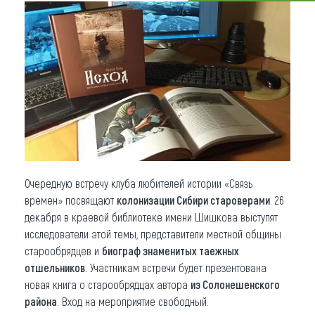
Что привезти (сувениры)
О регионе
Коллекция впечатлений
Другие рубрики
Очередную встречу клуба любителей истории «Связь
времен» посвящают
колонизации Сибири староверами
. 26
декабря в краевой библиотеке имени Шишкова выступят
исследователи этой темы, представители местной общины
старообрядцев и
биограф знаменитых таежных
отшельников
. Участникам встречи будет презентована
новая книга о старообрядцах автора
из Солонешенского
района
. Вход на мероприятие свободный.