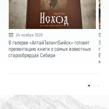
24 ноября 2020
0
В галерее «АлтайТалантБийск» готовят
Знат
презентацию книги о самых известных
пере
старообрядцах Сибири
Всер
маст