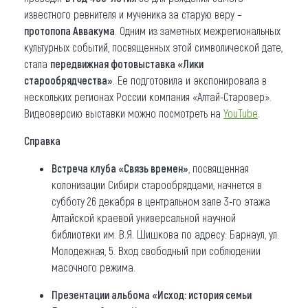
известного ревнителя и мученика за старую веру –
протопопа Аввакума
. Одним из заметных межрегиональных
культурных событий, посвященных этой символической дате,
стала
передвижная фотовыставка «Лики
старообрядчества»
. Ее подготовила и экспонировала в
нескольких регионах России компания «Алтай-Старовер».
Видеоверсию выставки можно посмотреть на
YouTube
.
Справка
Встреча клуба «Связь времен»
, посвященная
колонизации Сибири старообрядцами, начнется в
субботу 26 декабря в центральном зале 3-го этажа
Алтайской краевой универсальной научной
библиотеки им. В.Я. Шишкова по адресу: Барнаул, ул.
Молодежная, 5. Вход свободный при соблюдении
масочного режима.
Презентации альбома «Исход: история семьи