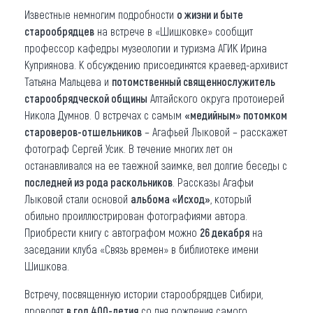
Известные немногим подробности
о жизни и быте
старообрядцев
на встрече в «Шишковке» сообщит
профессор кафедры музеологии и туризма АГИК Ирина
Куприянова. К обсуждению присоединятся краевед-архивист
Татьяна Мальцева и
потомственный священнослужитель
старообрядческой общины
Алтайского округа протоиерей
Никола Думнов. О встречах с самым
«медийным» потомком
староверов-отшельников
– Агафьей Лыковой – расскажет
фотограф Сергей Усик. В течение многих лет он
останавливался на ее таежной заимке, вел долгие беседы с
последней из рода раскольников
. Рассказы Агафьи
Лыковой стали основой
альбома «Исход»
, который
обильно проиллюстрирован фотографиями автора.
Приобрести книгу с автографом можно
26 декабря
на
заседании клуба «Связь времен» в библиотеке имени
Шишкова.
Встречу, посвященную истории старообрядцев Сибири,
проводят
в год 400-летия
со дня рождения самого