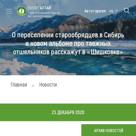
ВИЗИТ
АЛТАЙ
Автотуризм
ru
Туристический портал
Алтайского края
О переселении старообрядцев в Сибирь
Форум VISIT
Цветение
Медицинский
Алтайская
ALTAI
маральника
форум
зимовка
и новом альбоме про таежных
отшельников расскажут в «Шишковке»
Туры
Где побывать
Чем заняться
Главная
Новости
Где остановиться
Где поесть
23 ДЕКАБРЯ 2020
Карта
АРХИВ НОВОСТЕЙ
Новости