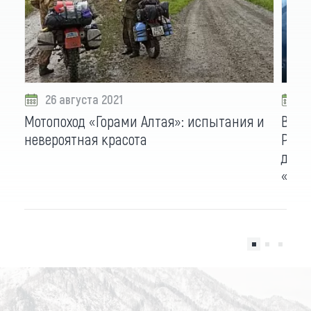
26 августа 2021
1
Мотопоход «Горами Алтая»: испытания и
В Де
невероятная красота
Росс
драй
«Вос