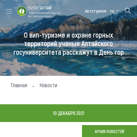
ВИЗИТ
АЛТАЙ
Автотуризм
ru
Туристический портал
Алтайского края
О вип-туризме и охране горных
Форум VISIT
Цветение
Медицинский
Алтайская
ALTAI
маральника
форум
зимовка
территорий ученые Алтайского
госуниверситета расскажут в День гор
Туры
Где побывать
Чем заняться
Главная
Новости
Где остановиться
Где поесть
10 ДЕКАБРЯ 2021
Карта
АРХИВ НОВОСТЕЙ
Новости