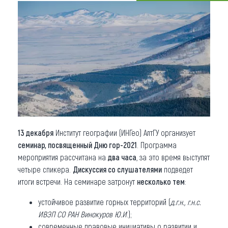
Что привезти (сувениры)
О регионе
Коллекция впечатлений
Другие рубрики
13 декабря
Институт географии (ИНГео) АлтГУ организует
семинар, посвященный Дню гор-2021
. Программа
мероприятия рассчитана на
два часа
, за это время выступят
четыре спикера.
Дискуссия со слушателями
подведет
итоги встречи. На семинаре затронут
несколько тем
:
устойчивое развитие горных территорий (
д.г.н., г.н.с.
ИВЭП СО РАН Винокуров Ю.И
.);
современные правовые инициативы о развитии и