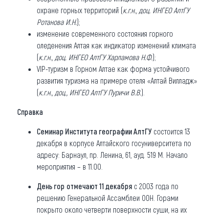
охране горных территорий (
к.г.н., доц. ИНГЕО АлтГУ
Ротанова И.Н.
);
изменение современного состояния горного
оледенения Алтая как индикатор изменений климата
(
к.г.н., доц. ИНГЕО АлтГУ Харламова Н.Ф.
);
VIP-туризм в Горном Алтае как форма устойчивого
развития туризма на примере отеля «Алтай Вилладж»
(
к.г.н., доц., ИНГЕО АлтГУ Пуричи В.В.
).
Справка
Семинар Института географии АлтГУ
состоится 13
декабря в корпусе Алтайского госуниверситета по
адресу: Барнаул, пр. Ленина, 61, ауд. 519 М. Начало
мероприятия – в 11.00.
День гор
отмечают 11 декабря
с 2003 года по
решению Генеральной Ассамблеи ООН. Горами
покрыто около четверти поверхности суши, на их