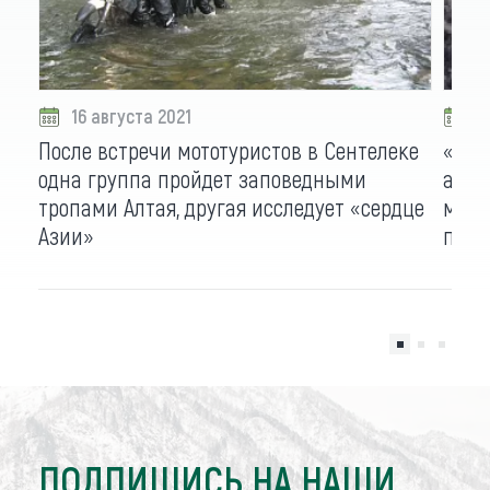
16 августа 2021
0
После встречи мототуристов в Сентелеке
«И с
одна группа пройдет заповедными
алта
тропами Алтая, другая исследует «сердце
марш
Азии»
повт
ПОДПИШИСЬ НА НАШИ