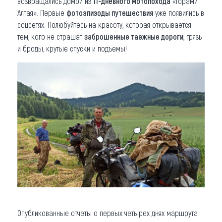
возвращались домой из
11-дневного мотопохода
«Горами
Алтая». Первые
фотоэпизоды путешествия
уже появились в
соцсетях. Полюбуйтесь на красоту, которая открывается
тем, кого не страшат
заброшенные таежные дороги
, грязь
и броды, крутые спуски и подъемы!
Опубликованные отчеты о первых четырех днях маршрута