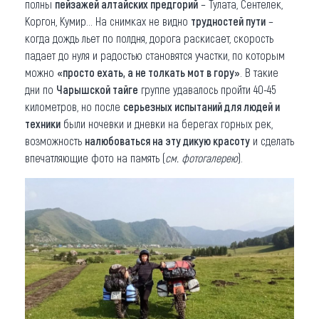
полны
пейзажей алтайских предгорий
– Тулата, Сентелек,
Коргон, Кумир... На снимках не видно
трудностей пути
–
когда дождь льет по полдня, дорога раскисает, скорость
падает до нуля и радостью становятся участки, по которым
можно
«просто ехать, а не толкать мот в гору»
. В такие
дни по
Чарышской тайге
группе удавалось пройти 40-45
километров, но после
серьезных испытаний для людей и
техники
были ночевки и дневки на берегах горных рек,
возможность
налюбоваться на эту дикую красоту
и сделать
впечатляющие фото на память (
см. фотогалерею
).