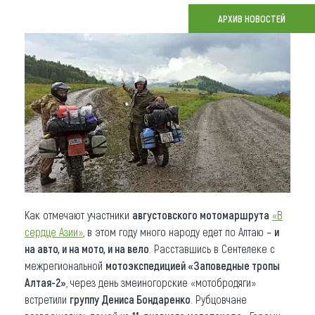
АРХИВ НОВОСТЕЙ
Что привезти (сувениры)
О регионе
Коллекция впечатлений
Другие рубрики
Как отмечают участники
августовского мотомаршрута
«В
сердце Азии»
, в этом году много народу едет по Алтаю –
и
на авто, и на мото, и на вело
. Расставшись в Сентелеке с
межрегиональной
мотоэкспедицией «Заповедные тропы
Алтая-2»
, через день змеиногорские «мотобродяги»
встретили
группу Дениса Бондаренко
. Рубцовчане