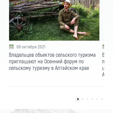
06 октября 2021
2
Владельцев объектов сельского туризма
В но
приглашают на Осенний форум по
лучш
сельскому туризму в Алтайском крае
шест
Алта