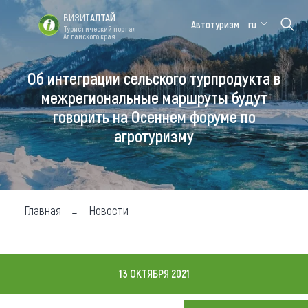
ВИЗИТ
АЛТАЙ
Автотуризм
ru
Туристический портал
Алтайского края
Об интеграции сельского турпродукта в
Форум VISIT
Цветение
Медицинский
Алтайская
ALTAI
маральника
форум
зимовка
межрегиональные маршруты будут
говорить на Осеннем форуме по
Туры
агротуризму
Где побывать
Чем заняться
Где остановиться
Главная
Новости
Где поесть
Карта
13 ОКТЯБРЯ 2021
Новости