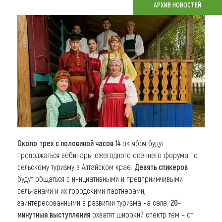
АРХИВ НОВОСТЕЙ
Что привезти (сувениры)
О регионе
Коллекция впечатлений
Другие рубрики
Около
трех с половиной часов
14 октября будут
продолжаться вебинары ежегодного осеннего форума по
сельскому туризму в Алтайском крае.
Девять спикеров
будут общаться с инициативными и предприимчивыми
сельчанами и их городскими партнерами,
заинтересованными в развитии туризма на селе.
20-
минутные выступления
охватят широкий спектр тем – от