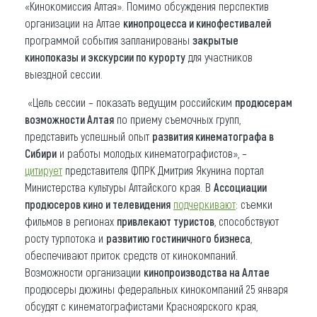
«Кинокомиссия Алтая». Помимо обсуждения перспектив
организации на Алтае
кинопроцесса и кинофестивалей
программой события запланированы
закрытые
кинопоказы и экскурсии по курорту
для участников
выездной сессии.
«Цель сессии – показать ведущим российским
продюсерам
возможности Алтая
по приему съемочных групп,
представить успешный опыт
развития кинематографа в
Сибири
и работы молодых кинематографистов», –
цитирует
представителя ФПРК Дмитрия Якунина портал
Министерства культуры Алтайского края. В
Ассоциации
продюсеров кино и телевидения
подчеркивают
: съемки
фильмов в регионах
привлекают туристов
, способствуют
росту турпотока и
развитию гостиничного бизнеса
,
обеспечивают приток средств от кинокомпаний.
Возможности организации
кинопроизводства на Алтае
продюсеры дюжины федеральных кинокомпаний 25 января
обсудят с кинематографистами Красноярского края,