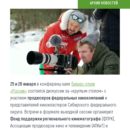
АРХИВ НОВОСТЕЙ
Что привезти (сувениры)
О регионе
Коллекция впечатлений
Другие рубрики
25 и 26 января
в конференц-зале
бизнес-отеля
«Россия»
состоятся дискуссии за «круглым столом» с
участием
продюсеров федеральных кинокомпаний
и
представителей кинокластеров Сибирского федерального
округа. Встречи в формате выездной сессии организуют
Фонд поддержки регионального кинематографа
(ФПРК),
Ассоциация продюсеров кино и телевидения (АПКиТ) и