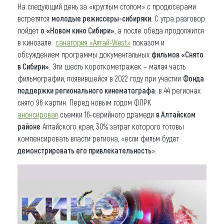
На следующий день за «круглым столом» с продюсерами
встретятся
молодые режиссеры-сибиряки
. С утра разговор
пойдет
о «Новом кино Сибири»
, а после обеда продолжится
в кинозале
санатория «Алтай-West»
показом и
обсуждением программы документальных
фильмов «Снято
в Сибири»
. Эти шесть короткометражек – малая часть
фильмографии, появившейся в 2022 году при участии
Фонда
поддержки регионального кинематографа
: в 44 регионах
снято 96 картин. Перед новым годом ФПРК
анонсировал
съемки 16-серийного драмеди
в Алтайском
районе
Алтайского края, 30% затрат которого готовы
компенсировать власти региона, «если фильм будет
демонстрировать его привлекательность
».