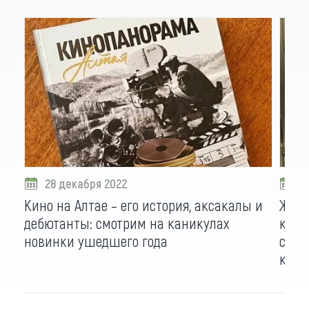
28 декабря 2022
2
Кино на Алтае – его история, аксакалы и
Жюри
дебютанты: смотрим на каникулах
кино
новинки ушедшего года
сцен
крае