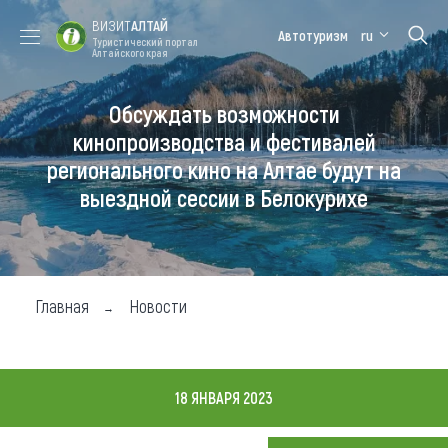
ВИЗИТ
АЛТАЙ
Автотуризм
ru
Туристический портал
Алтайского края
Обсуждать возможности
Форум VISIT
Цветение
Медицинский
Алтайская
ALTAI
маральника
форум
зимовка
кинопроизводства и фестивалей
регионального кино на Алтае будут на
Туры
выездной сессии в Белокурихе
Где побывать
Чем заняться
Где остановиться
Главная
Новости
Где поесть
Карта
18 ЯНВАРЯ 2023
Новости