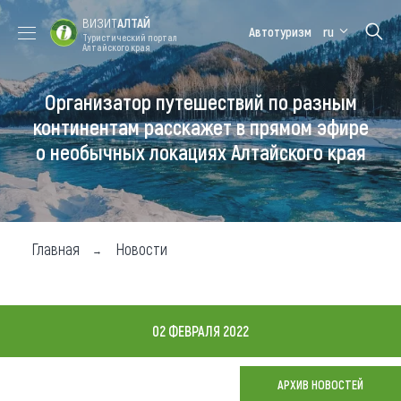
ВИЗИТ
АЛТАЙ
Автотуризм
ru
Туристический портал
Алтайского края
Организатор путешествий по разным
Форум VISIT
Цветение
Медицинский
Алтайская
ALTAI
маральника
форум
зимовка
континентам расскажет в прямом эфире
о необычных локациях Алтайского края
Туры
Где побывать
Чем заняться
Главная
Новости
Где остановиться
Где поесть
02 ФЕВРАЛЯ 2022
Карта
АРХИВ НОВОСТЕЙ
Новости