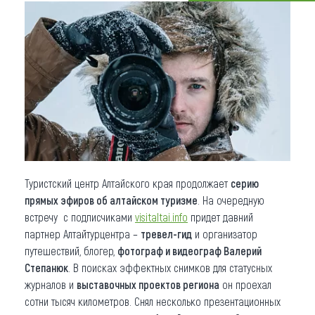
Что привезти (сувениры)
О регионе
Коллекция впечатлений
Другие рубрики
Туристский центр Алтайского края продолжает
серию
прямых эфиров об алтайском туризме
. На очередную
встречу с подписчиками
visitaltai.info
придет давний
партнер Алтайтурцентра –
тревел-гид
и организатор
путешествий, блогер,
фотограф и видеограф Валерий
Степанюк
. В поисках эффектных снимков для статусных
журналов и
выставочных проектов региона
он проехал
сотни тысяч километров. Снял несколько презентационных