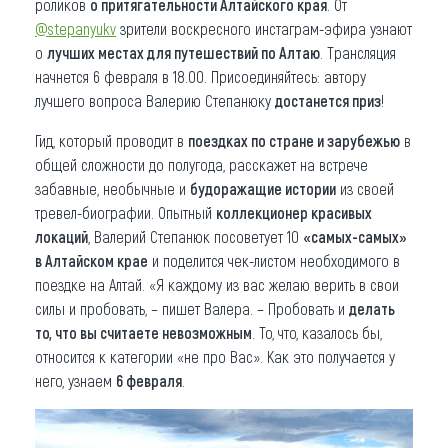
роликов
о притягательности Алтайского края
. От
@stepanyukv
зрители воскресного инстаграм-эфира узнают
о
лучших местах для путешествий по Алтаю
. Трансляция
начнется 6 февраля в 18.00. Присоединяйтесь: автору
лучшего вопроса Валерию Степанюку
достанется приз
!
Гид, который проводит в
поездках по стране и зарубежью
в
общей сложности до полугода, расскажет на встрече
забавные, необычные и
будоражащие истории
из своей
тревел-биографии. Опытный
коллекционер красивых
локаций
, Валерий Степанюк посоветует 10
«самых-самых»
в Алтайском крае
и поделится чек-листом необходимого в
поездке на Алтай. «Я каждому из вас желаю верить в свои
силы и пробовать, – пишет Валера. – Пробовать и
делать
то, что вы считаете невозможным
. То, что, казалось бы,
относится к категории «не про Вас». Как это получается у
него, узнаем
6 февраля
.