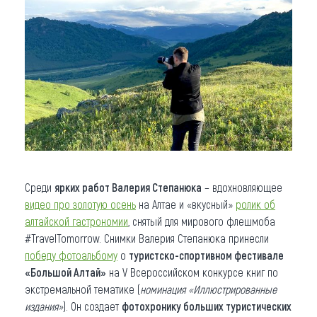
Среди
ярких работ Валерия Степанюка
– вдохновляющее
видео про золотую осень
на Алтае и «вкусный»
ролик об
алтайской гастрономии
, снятый для мирового флешмоба
#TravelTomorrow. Снимки Валерия Степанюка принесли
победу фотоальбому
о
туристско-спортивном фестивале
«Большой Алтай»
на V Всероссийском конкурсе книг по
экстремальной тематике (
номинация «Иллюстрированные
издания»
). Он создает
фотохронику больших туристических