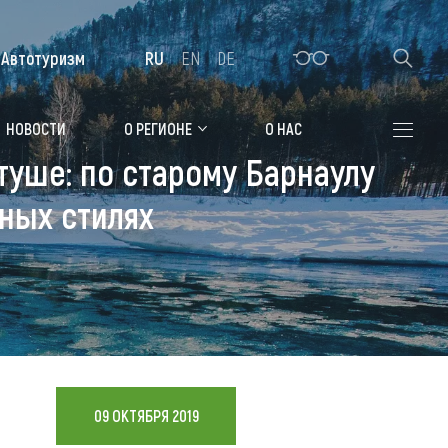
Автотуризм
RU
EN
DE
Алтайская зимовка
НОВОСТИ
О РЕГИОНЕ
О НАС
туше: по старому Барнаулу
Где остановиться
рных стилях
Санатории
Гостиницы, отели
Коттеджи, базы
Сельские усадьбы
Мотели, придорожные отели
09 ОКТЯБРЯ 2019