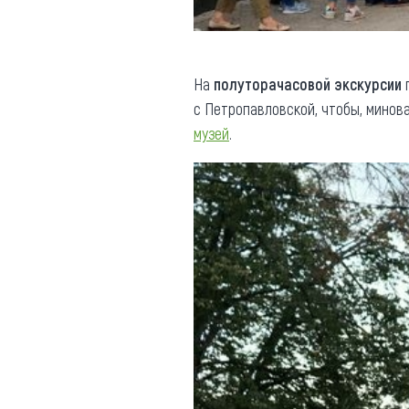
На
полуторачасовой экскурсии
г
с Петропавловской, чтобы, минов
музей
.