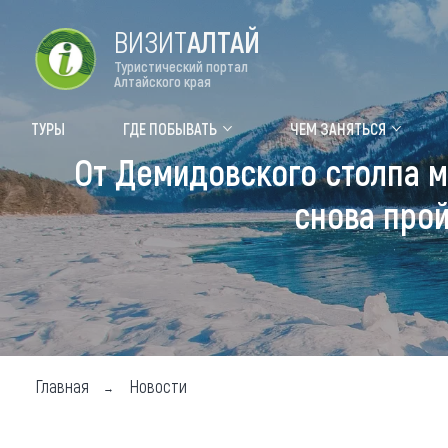
ВИЗИТ
АЛТАЙ
Туристический портал
Алтайского края
Форум VISIT ALTAI
Цвет
ТУРЫ
ГДЕ ПОБЫВАТЬ
ЧЕМ ЗАНЯТЬСЯ
От Демидовского столпа м
Туры
Где
снова прой
Объек
Объек
Объек
Топ т
Для м
Главная
Новости