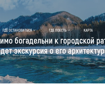
ение маральника
Медицинский форум
ГДЕ ОСТАНОВИТЬСЯ
ГДЕ ПОЕСТЬ
КАРТА
имо богадельни к городской ра
 побывать
Чем заняться
дет экскурсия о его архитекту
ты природы
Календарь событий
ты истории и культуры
Аудиогид
ты развлечений
Мой маршрут
уристических мест
аломобильных граждан