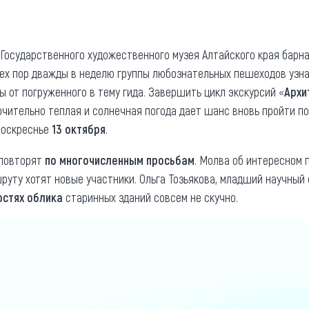
та
О регионе
ости
Общая информация
Государственного художественного музея Алтайского края барна
 тех пор дважды в неделю группы любознательных пешеходов узн
Как добраться
привезти (сувениры)
 от погруженного в тему гида. Завершить цикл экскурсий «
Архи
Люди, прославившие Ал
ючительно теплая и солнечная погода дает шанс вновь пройти п
Карты и буклеты
воскреснье
13 октября
.
 повторят
по многочисленным просьбам
. Молва об интересном п
руту хотят новые участники. Ольга Тозьякова, младший научный 
остях облика
старинных зданий совсем не скучно.