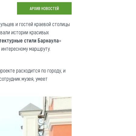
Коллекция впечатлений
АРХИВ НОВОСТЕЙ
Блог путешественника
ульцев и гостей краевой столицы
авали истории красивых
Видеогалерея
тектурные стили Барнаула
»
тай
Фотогалерея
о интересному маршруту.
роекте расходится по городу, и
сотрудник музея, умеет