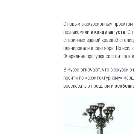
Где поесть
Кар
Нов
Рестораны
С новым экскурсионным проектом 
познакомили
в конце августа
. С
Кафе
Что 
старинных зданий краевой столицы
Придорожные кафе
планировали в сентябре. Но искл
Очередная прогулка состоится в 
В музее отмечают, что экскурсию
пройти по «архитектурному» марш
Другие рубрики
рассказать о прошлом и
особенн
О нас
Реестр туроператоров
Алтайского края
Реестр туристических
агентств Алтайского края