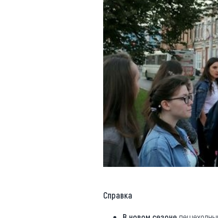
Справка
В новом сезоне
пешеходный