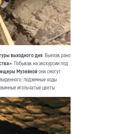
уры выходного дня
. Выехав рано
ства»
. Побывав на экскурсии под
пещеры Музейной
они смогут
увиденного: подземные ходы
овинные игольчатые цветы.