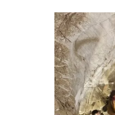
Где поесть
Кар
Нов
Рестораны
Кафе
Что 
Придорожные кафе
Другие рубрики
О нас
Реестр туроператоров
Алтайского края
Реестр туристических
агентств Алтайского края