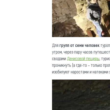
Обращения граждан
Противодействие коррупции
Для
групп от семи человек
туроп
утром, через пару часов путешес
сводами
Денисовой пещеры
, тур
проникнуть (а где-то – только пр
изобилуют наростами и натеками