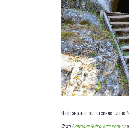
Информацию подготовила Елена М
Фото
Анатолия Гейко
,
adsl.kirov.ru