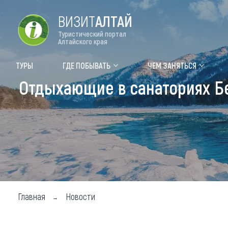
ВИЗИТ
АЛТАЙ
Туристический портал
Алтайского края
Форум VISIT ALTAI
Цвет
ТУРЫ
ГДЕ ПОБЫВАТЬ
ЧЕМ ЗАНЯТЬСЯ
Отдыхающие в санаториях Б
Туры
Где
Объек
Объек
Объек
Топ т
Для м
Главная
Новости