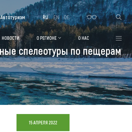
Автотуризм
RU
EN
DE
Алтайская зимовка
НОВОСТИ
О РЕГИОНЕ
О НАС
сные спелеотуры по пещерам
Где остановиться
Санатории
Гостиницы, отели
Коттеджи, базы
Сельские усадьбы
Мотели, придорожные отели
15 АПРЕЛЯ 2022