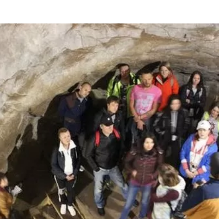
та
О регионе
ости
Общая информация
Как добраться
привезти (сувениры)
Люди, прославившие Ал
Карты и буклеты