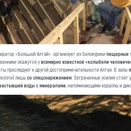
ератор «Большой Алтай» организует из Белокурихи
пещерные т
твенники окажутся у
всемирно известной «колыбели человече
исты проследуют к другой достопримечательности Алтая. В залы
оползти) лишь
со спецснаряжением
. Затраченные усилия стоят 
застывшей воды с минералами
, напоминающими кораллы и дик