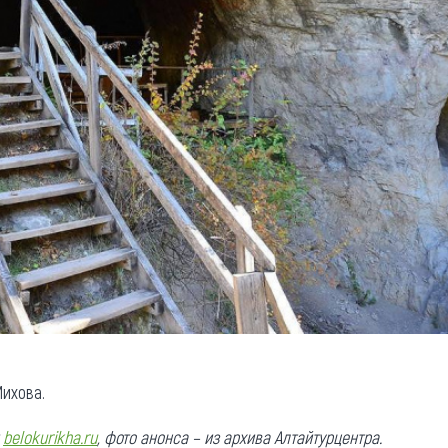
ихова.
и
belokurikha.ru
, фото анонса – из архива Алтайтурцентра.