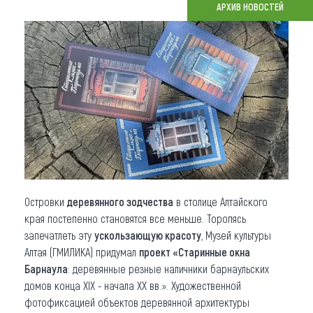
АРХИВ НОВОСТЕЙ
Что привезти (сувениры)
О регионе
Коллекция впечатлений
Другие рубрики
Островки
деревянного зодчества
в столице Алтайского
края постепенно становятся все меньше. Торопясь
запечатлеть эту
ускользающую красоту
, Музей культуры
Алтая (ГМИЛИКА) придумал
проект «Старинные окна
Барнаула
: деревянные резные наличники барнаульских
домов конца XIX - начала XX вв.». Художественной
фотофиксацией объектов деревянной архитектуры