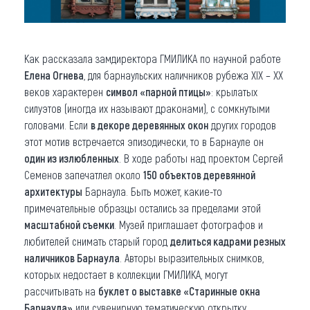
Как рассказала замдиректора ГМИЛИКА по научной работе
Елена Огнева
, для барнаульских наличников рубежа XIX – XX
веков характерен
символ «парной птицы»
: крылатых
силуэтов (иногда их называют драконами), с сомкнутыми
головами. Если
в декоре деревянных окон
других городов
этот мотив встречается эпизодически, то в Барнауле он
один из излюбленных
. В ходе работы над проектом Сергей
Семенов запечатлел около
150 объектов деревянной
архитектуры
Барнаула. Быть может, какие-то
примечательные образцы остались за пределами этой
масштабной съемки
. Музей приглашает фотографов и
любителей снимать старый город
делиться кадрами резных
наличников Барнаула
. Авторы выразительных снимков,
которых недостает в коллекции ГМИЛИКА, могут
рассчитывать на
буклет о выставке «Старинные окна
Барнаула»
или сувенирную тематическую открытку.