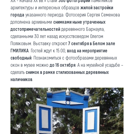
XIX - начала XX вв.» стали
300 фотографий
памятников
архитектуры и интересных образцов
жилой застройки
города
указанного периода. Фотосерия Сергея Семенова
дополнена архивными
снимками ныне утраченных
достопримечательностей
деревянного Барнаула,
сделанными 30 лет назад искусствоведом Олегом
Поляковым. Выставку откроют
7 сентября в Белом зале
ГМИЛИКА
. Гостей ждут к 15.00,
вход на мероприятие
свободный
. Познакомиться с фотообразами деревянных
окон в музее можно
до 16 октября
. А на музейной усадьбе –
сделать
снимок в рамке стилизованных деревянных
наличников
.