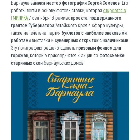
Барнаула занялся
мастер фотографии Сергей Семенов
. Его
работы легли в основу фотовыставки, которая
откроется в
ГМИЛИКА
7 сентября. В рамках
проекта, поддержанного
грантом Губернатора
Алтайского края в сфере культуры,
также напечатана партия
буклетов с наиболее знаковыми
работами
выставки и
сувенирных открыток с наличниками
.
Эту полиграфию решено сделать
призовым фондом для
горожан
, которые присоединятся к акции по
фотосъемке
старинных
окон
барнаульских домов.