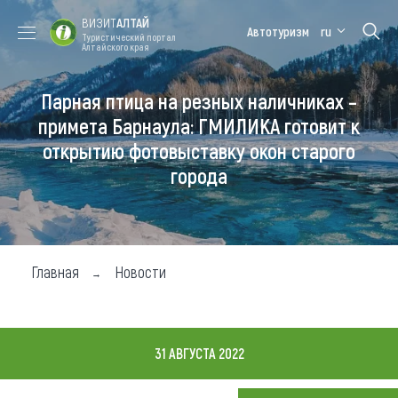
ВИЗИТ
АЛТАЙ
Автотуризм
ru
Туристический портал
Алтайского края
Парная птица на резных наличниках –
Форум VISIT
Цветение
Медицинский
Алтайская
ALTAI
маральника
форум
зимовка
примета Барнаула: ГМИЛИКА готовит к
открытию фотовыставку окон старого
Туры
города
Где побывать
Чем заняться
Где остановиться
Главная
Новости
Где поесть
Карта
31 АВГУСТА 2022
Новости