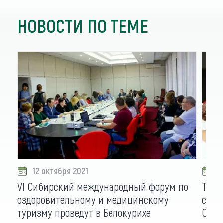
НОВОСТИ ПО ТЕМЕ
12 октября 2021
0
VI Сибирский международный форум по
Трен
оздоровительному и медицинскому
серв
туризму проведут в Белокурихе
Сиби