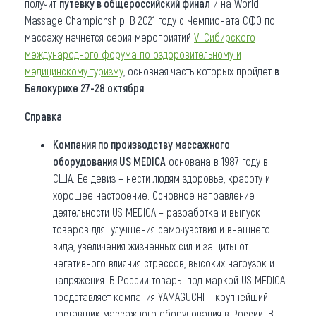
получит
путевку в общероссийский финал
и на World
Massage Championship. В 2021 году с Чемпионата СФО по
массажу начнется серия мероприятий
VI Сибирского
международного форума по оздоровительному и
медицинскому туризму
, основная часть которых пройдет
в
Белокурихе 27-28 октября
.
Справка
Компания по производству массажного
оборудования US MEDICA
основана в 1987 году в
США. Ее девиз – нести людям здоровье, красоту и
хорошее настроение. Основное направление
деятельности US MEDICA – разработка и выпуск
товаров для улучшения самочувствия и внешнего
вида, увеличения жизненных сил и защиты от
негативного влияния стрессов, высоких нагрузок и
напряжения. В России товары под маркой US MEDICA
представляет компания YAMAGUCHI – крупнейший
поставщик массажного оборудования в России. В