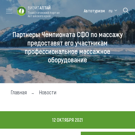
ВИЗИТ
АЛТАЙ
Автотуризм
ru
Туристический портал
Алтайского края
Партнеры Чемпионата СФО по массажу
Форум VISIT
Цветение
Медицинский
Алтайская
ALTAI
маральника
форум
зимовка
предоставят его участникам
профессиональное массажное
Туры
оборудование
Где побывать
Чем заняться
Где остановиться
Главная
Новости
Где поесть
Карта
12 ОКТЯБРЯ 2021
Новости