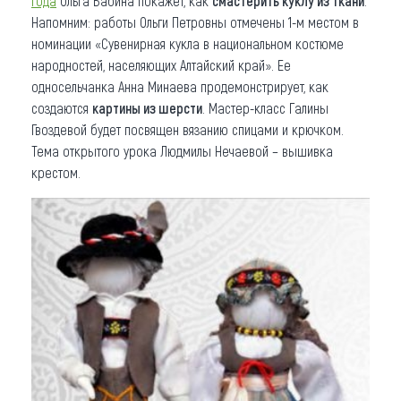
года
Ольга Бабина покажет, как
смастерить куклу из ткани
.
Напомним: работы Ольги Петровны отмечены 1-м местом в
номинации «Сувенирная кукла в национальном костюме
народностей, населяющих Алтайский край». Ее
односельчанка Анна Минаева продемонстрирует, как
создаются
картины из шерсти
. Мастер-класс Галины
Гвоздевой будет посвящен вязанию спицами и крючком.
Тема открытого урока Людмилы Нечаевой – вышивка
крестом.