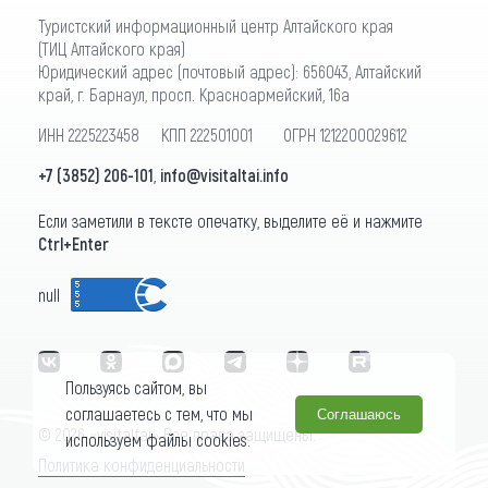
Туристский информационный центр Алтайского края
(ТИЦ Алтайского края)
Юридический адрес (почтовый адрес): 656043, Алтайский
край, г. Барнаул, просп. Красноармейский, 16а
ИНН 2225223458 КПП 222501001 ОГРН 1212200029612
+7 (3852) 206-101
,
info@visitaltai.info
Если заметили в тексте опечатку, выделите её и нажмите
Ctrl+Enter
null
Пользуясь сайтом, вы
соглашаетесь с тем, что мы
Соглашаюсь
© 2026 «visitaltai» Все права защищены.
используем файлы cookies.
Политика конфиденциальности