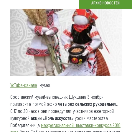
АРХИВ НОВОСТЕЙ
Что привезти (сувениры)
О регионе
Коллекция впечатлений
Другие рубрики
YoTube-канале
музея.
Сростинский музей-заповедник Шукшина 3 ноября
пригласит в прямой эфир
четырех сельских рукодельниц
.
С 17 до 20 часов они проведут для участников ежегодной
культурной
акции «Ночь искусств»
уроки мастерства.
Победительница
межрегиональной выставки-конкурса 2018