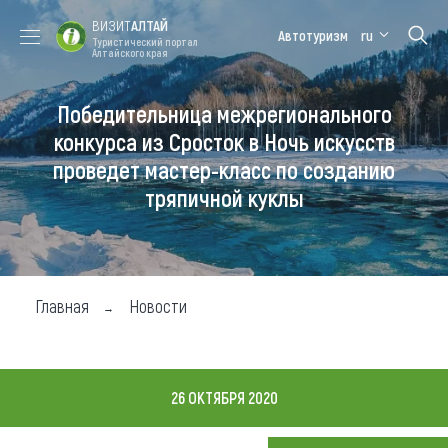
ВИЗИТ
АЛТАЙ
Автотуризм
ru
Туристический портал
Алтайского края
Победительница межрегионального
Форум VISIT
Цветение
Медицинский
Алтайская
ALTAI
маральника
форум
зимовка
конкурса из Сросток в Ночь искусств
проведет мастер-класс по созданию
Туры
тряпичной куклы
Где побывать
Чем заняться
Где остановиться
Главная
Новости
Где поесть
Карта
26 ОКТЯБРЯ 2020
Новости