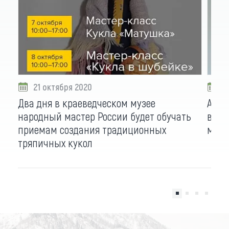
21 октября 2020
2
Два дня в краеведческом музее
Ауте
народный мастер России будет обучать
вока
приемам создания традиционных
моло
тряпичных кукол