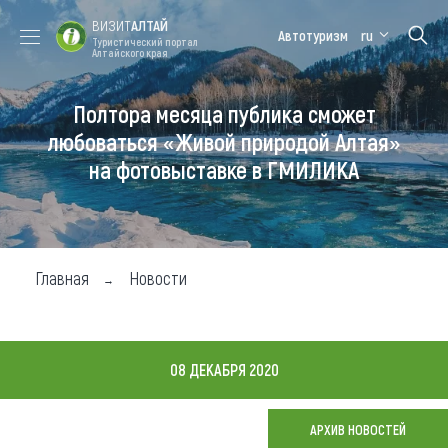
ВИЗИТ
АЛТАЙ
Автотуризм
ru
Туристический портал
Алтайского края
Полтора месяца публика сможет
Форум VISIT
Цветение
Медицинский
Алтайская
ALTAI
маральника
форум
зимовка
любоваться «Живой природой Алтая»
на фотовыставке в ГМИЛИКА
Туры
Где побывать
Чем заняться
Главная
Новости
Где остановиться
Где поесть
08 ДЕКАБРЯ 2020
Карта
АРХИВ НОВОСТЕЙ
Новости