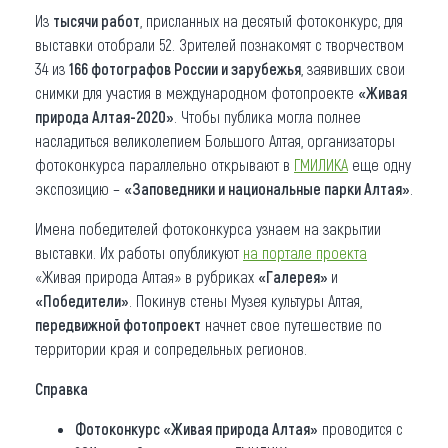
Из
тысячи работ
, присланных на десятый фотоконкурс, для
выставки отобрали 52. Зрителей познакомят с творчеством
34 из
166 фотографов России и зарубежья
, заявивших свои
снимки для участия в международном фотопроекте
«Живая
природа Алтая-2020»
. Чтобы публика могла полнее
насладиться великолепием Большого Алтая, организаторы
фотоконкурса параллельно открывают в
ГМИЛИКА
еще одну
экспозицию –
«Заповедники и национальные парки Алтая»
.
Имена победителей фотоконкурса узнаем на закрытии
выставки. Их работы опубликуют
на портале проекта
«Живая природа Алтая» в рубриках
«Галерея»
и
«Победители»
. Покинув стены Музея культуры Алтая,
передвижной фотопроект
начнет свое путешествие по
территории края и сопредельных регионов.
Справка
Фотоконкурс «Живая природа Алтая»
проводится с