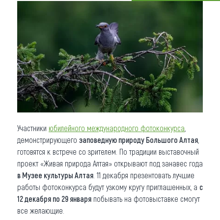
Что привезти (сувениры)
О регионе
Коллекция впечатлений
Другие рубрики
Участники
юбилейного международного фотоконкурса
,
демонстрирующего
заповедную природу Большого Алтая
,
готовятся к встрече со зрителем. По традиции выставочный
проект «Живая природа Алтая» открывают под занавес года
в Музее культуры Алтая
. 11 декабря презентовать лучшие
работы фотоконкурса будут узкому кругу приглашенных, а
с
12 декабря по 29 января
побывать на фотовыставке смогут
все желающие.