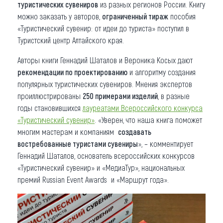
туристических сувениров
из разных регионов России. Книгу
можно заказать у авторов,
ограниченный тираж
пособия
«Туристический сувенир: от идеи до туриста» поступил в
Туристский центр Алтайского края.
Авторы книги Геннадий Шаталов и Вероника Косых дают
рекомендации по проектированию
и алгоритму создания
популярных туристических сувениров. Мнения экспертов
проиллюстрированы
250 примерами изделий
, в разные
годы становившихся
лауреатами Всероссийского конкурса
«Туристический сувенир»
. «Уверен, что наша книга поможет
многим мастерам и компаниям
создавать
востребованные туристами сувениры
», – комментирует
Геннадий Шаталов, основатель всероссийских конкурсов
«Туристический сувенир» и «МедиаТур», национальных
премий Russian Event Awards и «Маршрут года».