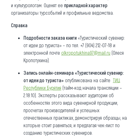
и культурологам. Оценят ее
прикладной характер
организаторы турсобытий и профильные ведомства.
Справка
Подробности заказа книги
«Туристический сувенир:
от идеи до туриста» – по тел. +7 (904) 212-07-18 и
электронной почте
olkropotukhina97@mail.ru
(Олеся
Кропотухина).
Запись онлайн-семинара «Туристический сувенир:
от идеи до туриста»
опубликована на сайте
ТИЦ
Республики Бурятия
(тайм-код начала трансляции –
2:18:10). Эксперты рассказывают аудитории об
особенностях этого вида сувенирной продукции,
просчетах производителей и успешных
отечественных практиках, демонстрируя образцы, на
которые стоит равняться, и предлагая чек-лист по
созданию туристических сувениров.