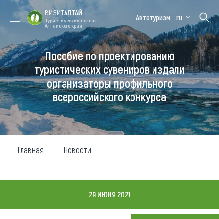
ВИЗИТ
АЛТАЙ
Автотуризм
ru
Туристический портал
Алтайского края
Пособие по проектированию
Форум VISIT
Цветение
Медицинский
Алтайская
ALTAI
маральника
форум
зимовка
туристических сувениров издали
организаторы профильного
Туры
всероссийского конкурса
Где побывать
Чем заняться
Где остановиться
Главная
Новости
Где поесть
Карта
29 ИЮНЯ 2021
Новости