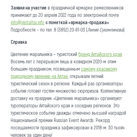
Заявки на участие
в праздничной ярмарке ремесленников
принимают до 20 апреля 2022 года по электронной почте
info@visitaltai.info
с пометкой «ярмарка-продажа»
.
Подробности – по тел. 8 (3852) 20-61-03 (
Лилия Сухомлинова
).
Справка
Цветение маральника – туристский
бренд Алтайского края
.
Восемь лет с перерывом лишь в ковидном 2020-м этим
большим праздником, посвященным
самому красивому
природному явлению на Алтае
, открывали летний
туристический сезон в регионе. Каждый раз организаторы
события готовят гостям множество сюрпризов. Коллективную
доставку на праздник «Цветение маральника» организуют
туроператоры Алтайского края и соседних регионов. Это
туристическое событие дважды отмечено высшей наградой
Национальной премии Russian Event Awards. Рекорд
посещаемости праздника зафиксирован в 2018-м: 30 тысяч
человек за один день!