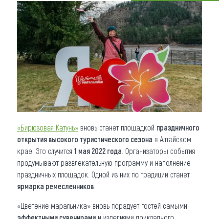
Что привезти (сувениры)
О регионе
Коллекция впечатлений
Другие рубрики
«Бирюзовая Катунь»
вновь станет площадкой
праздничного
открытия высокого туристического сезона
в Алтайском
крае. Это случится
1 мая 2022 года
. Организаторы события
продумывают развлекательную программу и наполнение
праздничных площадок. Одной из них по традиции станет
ярмарка ремесленников
.
«Цветение маральника» вновь порадует гостей самыми
эффектными сувенирами
и изделиями прикладного