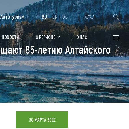
Автотуризм
RU
EN
DE
Алтайская зимовка
НОВОСТИ
О РЕГИОНЕ
О НАС
щают 85-летию Алтайского
Где остановиться
Санатории
Гостиницы, отели
Коттеджи, базы
Сельские усадьбы
Мотели, придорожные отели
30 МАРТА 2022