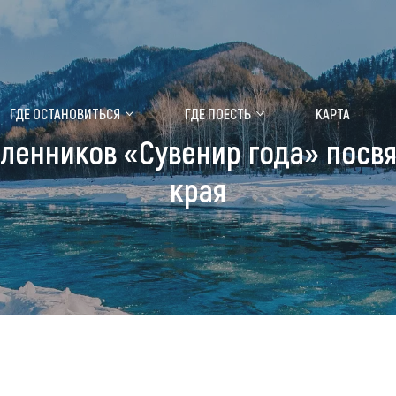
ение маральника
Медицинский форум
ГДЕ ОСТАНОВИТЬСЯ
ГДЕ ПОЕСТЬ
КАРТА
енников «Сувенир года» посвя
 побывать
Чем заняться
края
ты природы
Календарь событий
ты истории и культуры
Аудиогид
ты развлечений
Мой маршрут
уристических мест
аломобильных граждан