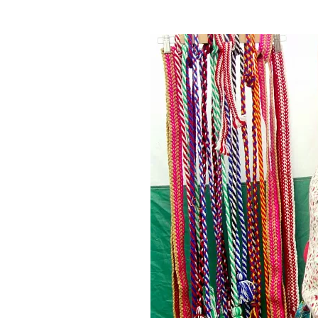
Где поесть
Кар
Нов
Рестораны
Кафе
Что 
Придорожные кафе
Другие рубрики
О нас
Реестр туроператоров
Алтайского края
Реестр туристических
агентств Алтайского края