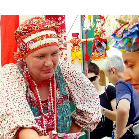
та
О регионе
ости
Общая информация
Как добраться
привезти (сувениры)
Люди, прославившие Ал
Карты и буклеты