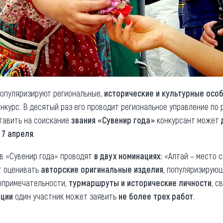
популяризируют региональные,
исторические и культурные осо
нкурс. В десятый раз его проводит региональное управление по
тавить на соискание
звания «Сувенир года»
конкурсант может
 7 апреля
.
в «Сувенир года» проводят
в двух номинациях
: «Алтай – место 
т оценивать
авторские оригинальные изделия
, популяризирующ
топримечательности,
турмаршруты и исторические личности
, с
ации
один участник может заявить
не более трех работ
.