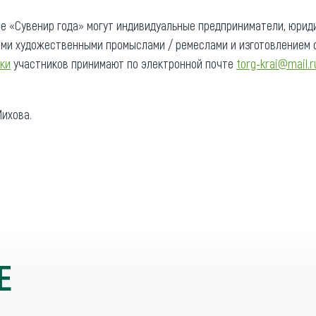
се «Сувенир года» могут индивидуальные предприниматели, юрид
ми художественными промыслами / ремеслами и изготовлением с
ки
участников принимают по электронной почте
torg-krai@mail.r
ихова.
Е