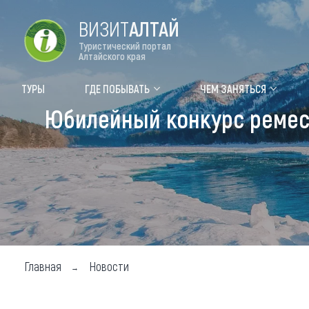
ВИЗИТ
АЛТАЙ
Туристический портал
Алтайского края
Форум VISIT ALTAI
Цвет
ТУРЫ
ГДЕ ПОБЫВАТЬ
ЧЕМ ЗАНЯТЬСЯ
Юбилейный конкурс ремесл
Туры
Где
Объек
Объек
Объек
Топ т
Для м
Главная
Новости