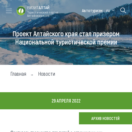
ВИЗИТ
АЛТАЙ
Автотуризм
ru
Туристический портал
Алтайского края
Проект Алтайского края стал призером
Форум VISIT
Цветение
Медицинский
Алтайская
ALTAI
маральника
форум
зимовка
Национальной туристической премии
Туры
Где побывать
Главная
Новости
Чем заняться
Где остановиться
29 АПРЕЛЯ 2022
Где поесть
Карта
АРХИВ НОВОСТЕЙ
Новости