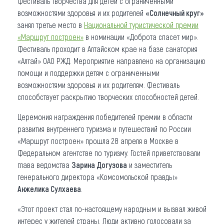
Фестиваль творчества для детей с ограниченными
возможностями здоровья и их родителей
«Солнечный круг»
Что привезти (сувениры)
занял третье место в
Национальной туристической премии
«Маршрут построен»
в номинации «Доброта спасет мир».
О регионе
Фестиваль проходит в Алтайском крае на базе санатория
Коллекция впечатлений
«Алтай» ОАО РЖД. Мероприятие направлено на организацию
помощи и поддержки детям с ограниченными
Другие рубрики
возможностями здоровья и их родителям. Фестиваль
способствует раскрытию творческих способностей детей.
Церемония награждения победителей премии в области
развития внутреннего туризма и путешествий по России
«Маршрут построен» прошла 28 апреля в Москве в
Федеральном агентстве по туризму. Гостей приветствовали
глава ведомства
Зарина Догузова
и заместитель
генерального директора «Комсомольской правды»
Анжелика Сулхаева
.
«Этот проект стал по-настоящему народным и вызвал живой
интерес у жителей страны. Люди активно голосовали за