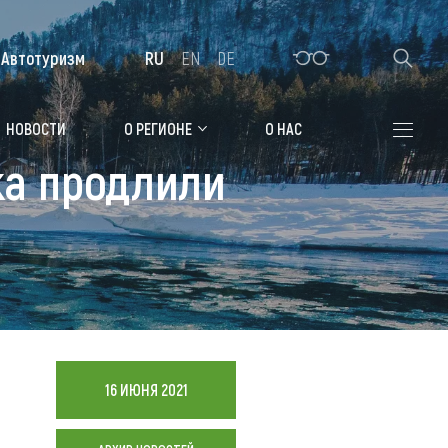
Автотуризм
RU
EN
DE
Алтайская зимовка
НОВОСТИ
О РЕГИОНЕ
О НАС
ка продлили
Где остановиться
Санатории
Гостиницы, отели
Коттеджи, базы
Сельские усадьбы
Мотели, придорожные отели
16 ИЮНЯ 2021