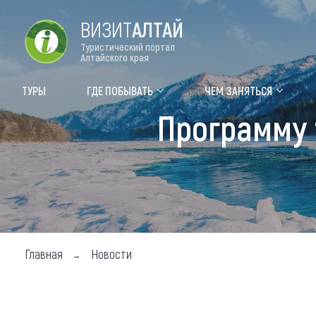
ВИЗИТ
АЛТАЙ
Туристический портал
Алтайского края
Форум VISIT ALTAI
Цвет
ТУРЫ
ГДЕ ПОБЫВАТЬ
ЧЕМ ЗАНЯТЬСЯ
Программу 
Туры
Где
Объек
Объек
Объек
Топ т
Главная
Новости
Для м