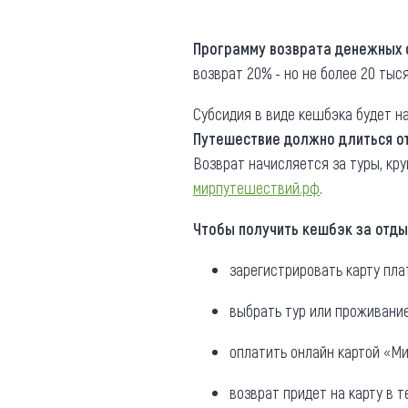
Где поесть
Кар
П
рограмму возврата денежных с
Нов
Рестораны
возврат 20% - но не более 20 тыс
Кафе
Что 
Субсидия в виде кешбэка будет н
Придорожные кафе
Путешествие должно длиться от 
Возврат начисляется за туры, кру
мирпутешествий.рф
.
Чтобы получить кешбэк за отды
Другие рубрики
зарегистрировать карту пл
О нас
выбрать тур или проживание
Реестр туроператоров
Алтайского края
оплатить онлайн картой «Ми
Реестр туристических
агентств Алтайского края
возврат придет на карту в т