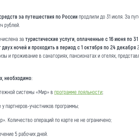
та
О регионе
редств за путешествия по России
продлили до 31 июля. За пу
ости
Общая информация
яч рублей.
Как добраться
привезти (сувениры)
ачислена за
туристические услуги, оплаченные с 16 июня по 31
Люди, прославившие Ал
двух ночей и проходить в период с 1 октября по 24 декабря
Карты и буклеты
изы и проживание в санаториях, пансионатах и отелях, представ
х, необходимо:
атежной системы «Мир» в
программе лояльности
;
 у партнеров-участников программы;
р». Количество операций по карте не не ограничено;
ечение 5 рабочих дней.