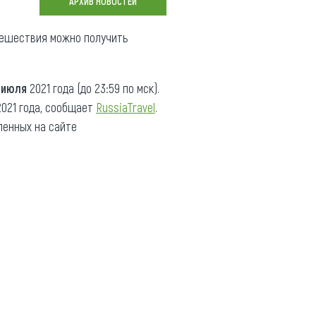
АРХИВ НОВОСТЕЙ
Коллекция впечатлений
тешествия можно получить
Блог путешественника
Видеогалерея
 июля
2021 года (до 23:59 по мск).
тай
Фотогалерея
2021 года, сообщает
RussiaTravel
.
ленных на сайте