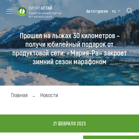
ВИЗИТ
АЛТАЙ
Автотуризм
ru
Туристический портал
Алтайского края
Прошел на лыжах 30 километров –
Форум VISIT
Цветение
Медицинский
Алтайская
ALTAI
маральника
форум
зимовка
получи юбилейный подарок от
продуктовой сети: «Мария-Ра» закроет
Туры
зимний сезон марафоном
Где побывать
Чем заняться
Где остановиться
Главная
Новости
Где поесть
Карта
21 ФЕВРАЛЯ 2023
Новости