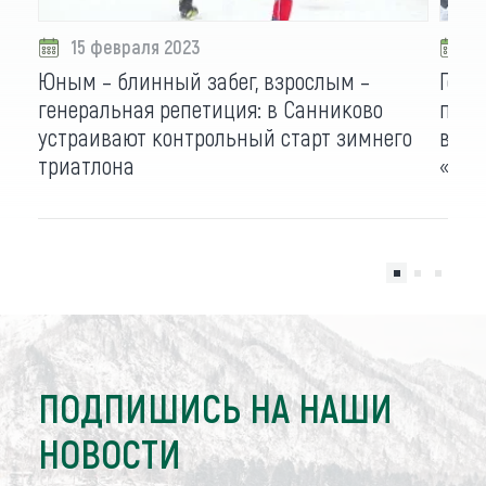
15 февраля 2023
0
Юным – блинный забег, взрослым –
Гонят
генеральная репетиция: в Санниково
пара
устраивают контрольный старт зимнего
видо
триатлона
«Лед
ПОДПИШИСЬ НА НАШИ
НОВОСТИ