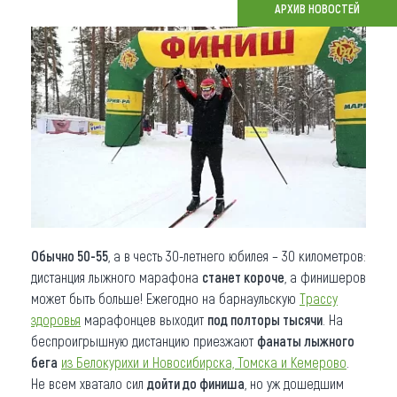
АРХИВ НОВОСТЕЙ
Что привезти (сувениры)
О регионе
Коллекция впечатлений
Другие рубрики
Обычно 50-55
, а в честь 30-летнего юбилея – 30 километров:
дистанция лыжного марафона
станет короче
, а финишеров
может быть больше! Ежегодно на барнаульскую
Трассу
здоровья
марафонцев выходит
под полторы тысячи
. На
беспроигрышную дистанцию приезжают
фанаты лыжного
бега
из Белокурихи и Новосибирска, Томска и Кемерово
.
Не всем хватало сил
дойти до финиша
, но уж дошедшим