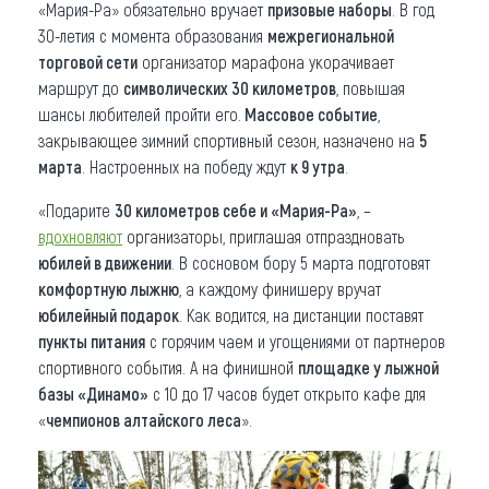
«Мария-Ра» обязательно вручает
призовые наборы
. В год
30-летия с момента образования
межрегиональной
торговой сети
организатор марафона укорачивает
маршрут до
символических 30 километров
, повышая
шансы любителей пройти его.
Массовое событие
,
закрывающее зимний спортивный сезон, назначено на
5
марта
. Настроенных на победу ждут
к 9 утра
.
«Подарите
30 километров себе и «Мария-Ра»
, –
вдохновляют
организаторы, приглашая отпраздновать
юбилей в движении
. В сосновом бору 5 марта подготовят
комфортную лыжню
, а каждому финишеру вручат
юбилейный подарок
. Как водится, на дистанции поставят
пункты питания
с горячим чаем и угощениями от партнеров
спортивного события. А на финишной
площадке у лыжной
базы «Динамо»
с 10 до 17 часов будет открыто кафе для
«
чемпионов алтайского леса
».