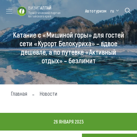
ВИЗИТ
АЛТАЙ
Автотуризм
ru
Туристический портал
Алтайского края
Катание с «Мишиной горы» для гостей
Форум VISIT
Цветение
Медицинский
Алтайская
ALTAI
маральника
форум
зимовка
сети «Курорт Белокуриха» – вдвое
дешевле, а по путевке «Активный
Туры
отдых» – безлимит
Где побывать
Чем заняться
Где остановиться
Главная
Новости
Где поесть
Карта
26 ЯНВАРЯ 2023
Новости