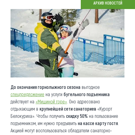
АРХИВ НОВОСТЕЙ
Что привезти (сувениры)
О регионе
Коллекция впечатлений
Другие рубрики
До окончания горнолыжного сезона
выгодное
спецпредложение
на услуги
бугельного подъемника
действует на
«Мишиной горе»
. Оно адресовано
отдыхающим в
крупнейшей сети санаториев
«Курорт
Белокуриха». Чтобы получить
скидку 50%
на пользование
подъемником, им нужно предъявить
на кассе карту гостя
.
Акцией могут воспользоваться обладатели санаторно-