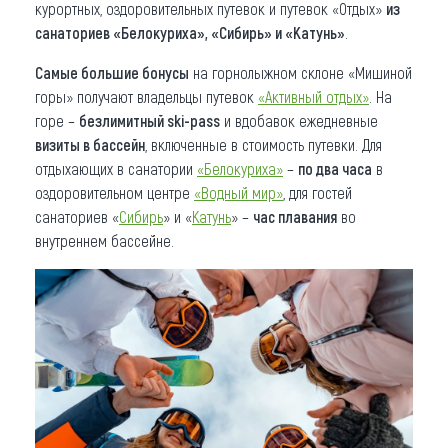
курортных, оздоровительных путевок и путевок «Отдых»
из
санаториев «Белокуриха», «Сибирь» и «Катунь»
.
Самые большие бонусы
на горнолыжном склоне «Мишиной
горы» получают владельцы путевок
«Активный отдых»
. На
горе –
безлимитный ski-pass
и вдобавок ежедневные
визиты в бассейн
, включенные в стоимость путевки. Для
отдыхающих в санатории
«Белокуриха»
–
по два часа
в
оздоровительном центре
«Водный мир»
, для гостей
санаториев «
Сибирь
» и «
Катунь
» –
час плавания
во
внутреннем бассейне.