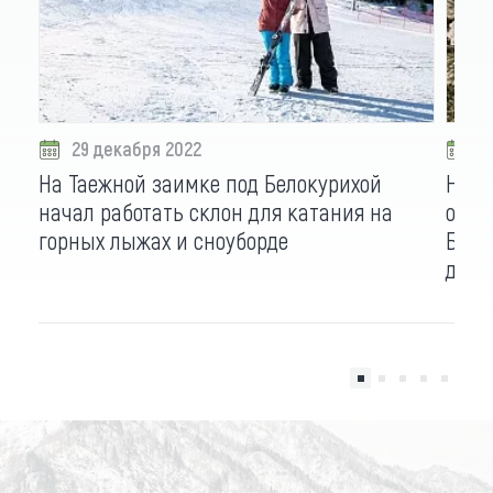
29 декабря 2022
2
На Таежной заимке под Белокурихой
На н
начал работать склон для катания на
оздо
горных лыжах и сноуборде
Бочк
дегу