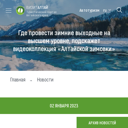
ВИЗИТ
АЛТАЙ
Автотуризм
ru
Туристический портал
Алтайского края
Где провести зимние выходные на
Форум VISIT
Цветение
Медицинский
Алтайская
ALTAI
маральника
форум
зимовка
высшем уровне, подскажет
видеоколлекция «Алтайской зимовки»
Туры
Где побывать
Чем заняться
Главная
Новости
Где остановиться
Где поесть
02 ЯНВАРЯ 2023
Карта
АРХИВ НОВОСТЕЙ
Новости