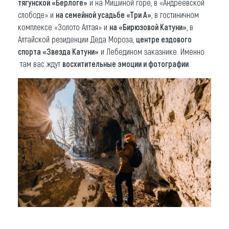
тягунской «Берлоге»
и на Мишиной горе, в «Андреевской
слободе» и
на семейной усадьбе «Три А»
, в гостиничном
комплексе «Золото Алтая» и
на «Бирюзовой Катуни»
, в
Алтайской резиденции Деда Мороза,
центре ездового
спорта «Звезда Катуни»
и Лебедином заказнике. Именно
там вас ждут
восхитительные эмоции и фотографии
.