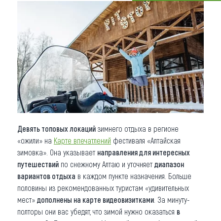
Что привезти (сувениры)
О регионе
Коллекция впечатлений
Другие рубрики
Девять топовых локаций
зимнего отдыха в регионе
«ожили» на
Карте впечатлений
фестиваля «Алтайская
зимовка». Она указывает
направления для интересных
путешествий
по снежному Алтаю и уточняет
диапазон
вариантов отдыха
в каждом пункте назначения. Больше
половины из рекомендованных туристам «удивительных
мест»
дополнены на карте видеовизитками
. За минуту-
полторы они вас убедят, что зимой нужно оказаться
в