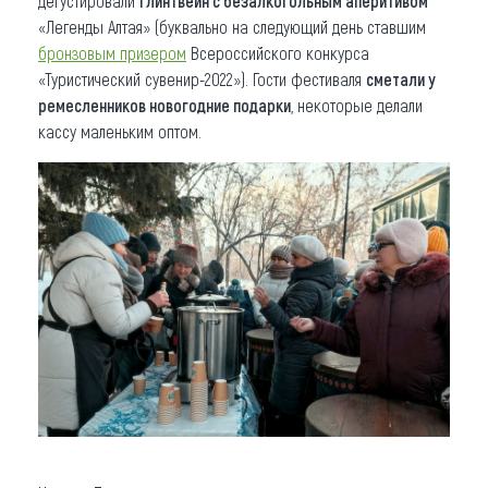
дегустировали
глинтвейн с безалкогольным аперитивом
«Легенды Алтая» (буквально на следующий день ставшим
бронзовым призером
Всероссийского конкурса
«Туристический сувенир-2022»). Гости фестиваля
сметали у
ремесленников новогодние подарки
, некоторые делали
кассу маленьким оптом.