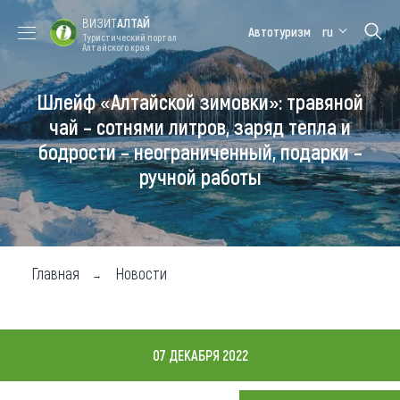
ВИЗИТ
АЛТАЙ
Автотуризм
ru
Туристический портал
Алтайского края
Шлейф «Алтайской зимовки»: травяной
Форум VISIT
Цветение
Медицинский
Алтайская
ALTAI
маральника
форум
зимовка
чай – сотнями литров, заряд тепла и
бодрости – неограниченный, подарки –
Туры
ручной работы
Где побывать
Чем заняться
Где остановиться
Главная
Новости
Где поесть
Карта
07 ДЕКАБРЯ 2022
Новости