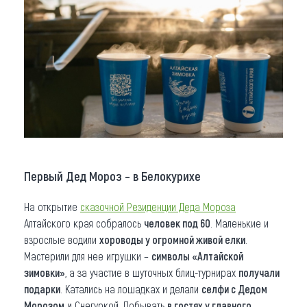
Первый Дед Мороз – в Белокурихе
На открытие
сказочной Резиденции Деда Мороза
Алтайского края собралось
человек под 60
. Маленькие и
взрослые водили
хороводы у огромной живой елки
.
Мастерили для нее игрушки –
символы «Алтайской
зимовки»
, а за участие в шуточных блиц-турнирах
получали
подарки
. Катались на лошадках и делали
селфи с Дедом
Морозом
и Снегуркой. Побывать
в гостях у главного