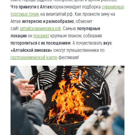
Что привезти с Алтая
,порекомендует подборка
сувенирных
торговых точек
на визиталтай.рф. Как провести зиму на
Алтае
интересно и разнообразно
, объяснит
сайт
алтайскаязимовка.рф
. Самые
популярные
локации
он
покажет
крупным планом, соблазняя
поторопиться с их посещением
. А почувствовать
вкус
«Алтайской зимовки»
смогут путешественники по
гастрономической карте
фестиваля!