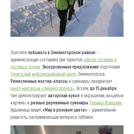
Захотите
побывать в Змеиногорском районе
–
администрация составила для туристов
список гостиниц и
гостевых домов
.
Экскурсионные предложения
подготовил
Туристский информационный центр
Змеиногорска.
Ремесленные мастер-классы
и сувениры предлагает
центр мастеров «Змеиногорочка»
. Кстати,
до 15 декабря
там демонстрируют
авторских кукол
и украшения, вышитые
картины и
резные деревянные сувениры
Татьяны Колесник
.
Художница видит
«Мир в розовом цвете»
– удивительная
редкость, заслуживающая интереса публики.