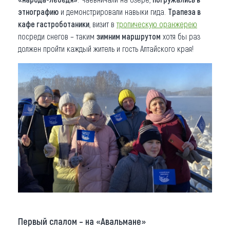
этнографию
и демонстрировали навыки гида.
Трапеза в
кафе гастроботаники
, визит в
тропическую оранжерею
посреди снегов – таким
зимним маршрутом
хотя бы раз
должен пройти каждый житель и гость Алтайского края!
Первый слалом – на «Авальмане»