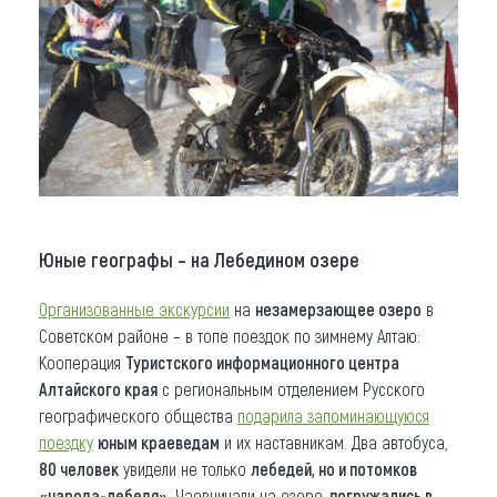
Юные географы – на Лебедином озере
Организованные экскурсии
на
незамерзающее озеро
в
Советском районе – в топе поездок по зимнему Алтаю:
Кооперация
Туристского информационного центра
Алтайского края
с региональным отделением Русского
географического общества
подарила запоминающуюся
поездку
юным краеведам
и их наставникам. Два автобуса,
80 человек
увидели не только
лебедей, но и потомков
«народа-лебедя»
. Чаевничали на озере,
погружались в