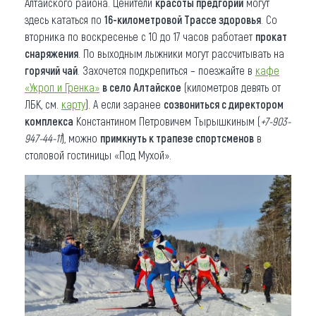
Алтайского района. Ценители
красоты предгорий
могут
здесь кататься по
16-километровой Трассе здоровья
. Со
вторника по воскресенье с 10 до 17 часов работает
прокат
снаряжения
. По выходным лыжники могут рассчитывать на
горячий чай
. Захочется подкрепиться – поезжайте в
кафе
«Укроп и Гренка»
в село Алтайское
(километров девять от
ЛБК, см.
карту
). А если заранее
созвониться с директором
комплекса
Константином Петровичем Тырышкиным (
+7-903-
947-44-11
), можно
примкнуть к трапезе спортсменов
в
столовой гостиницы «Под Мухой».