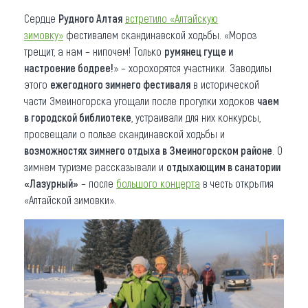
Сердце
Рудного Алтая
встретило «Алтайскую
зимовку»
фестивалем скандинавской ходьбы. «Мороз
трещит, а нам – нипочем! Только
румянец гуще и
настроение бодрее!
» – хорохорятся участники. Заводилы
этого
ежегодного зимнего фестиваля
в исторической
части Змеиногорска угощали после прогулки ходоков
чаем
в городской библиотеке
, устраивали для них конкурсы,
просвещали о пользе скандинавской ходьбы и
возможностях зимнего отдыха в Змеиногорском районе
. О
зимнем туризме рассказывали и
отдыхающим в санатории
«Лазурный»
– после
большого концерта
в честь открытия
«Алтайской зимовки».