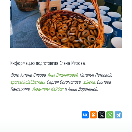
Информацию подготовила Елена Михова.
Фото Антона Сивова,
Яны Вишняковой
,
Натальи Петровой,
sportshkola6barnaul
,
Сергея Богомолова,
z.ilicha
,
Виктора
Пантыкина,
Людмилы Кейбол
и Анны Дорониной
.