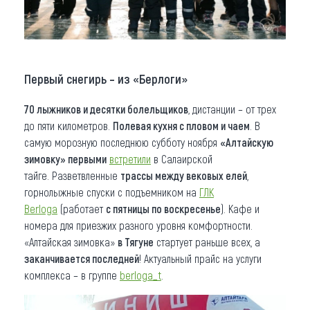
Первый снегирь – из «Берлоги»
70 лыжников и десятки болельщиков
, дистанции – от трех
до пяти километров.
Полевая кухня с пловом и чаем
. В
самую морозную последнюю субботу ноября
«Алтайскую
зимовку» первыми
встретили
в Салаирской
тайге. Разветвленные
трассы между вековых елей
,
горнолыжные спуски с подъемником на
ГЛК
Berloga
(работает
с пятницы по воскресенье
). Кафе и
номера для приезжих разного уровня комфортности.
«Алтайская зимовка»
в Тягуне
стартует раньше всех, а
заканчивается последней
! Актуальный прайс на услуги
комплекса – в группе
berloga_t
.