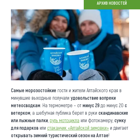
АРХИВ НОВОСТЕЙ
Что привезти (сувениры)
О регионе
Коллекция впечатлений
Другие рубрики
Самые морозостойкие
гости и жители Алтайского края в
минувшие выходные получали
удовольствие вопреки
метеосводкам
. На термометре – от
минус 29
до минус 20
с
ветерком
, а шебутная публика берет в руки
скандинавские
или лыжные палки
,
руль мотоцикла
или фотокамеру,
сумку
для подарков
или
стаканчик «Алтайской зимовки»
и двигает
открывать зимний туристический сезон на Алтае
!