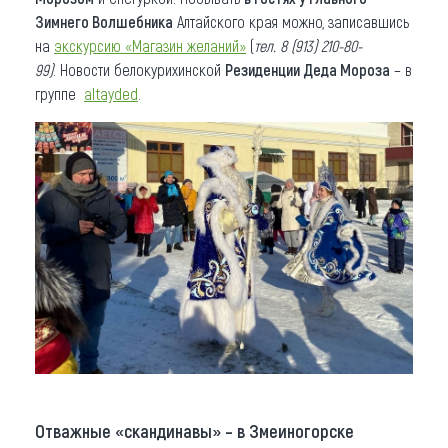
Зимнего Волшебника
Алтайского края можно, записавшись
на
экскурсию «Магазин желаний»
(
тел. 8 (913) 210-80-
99)
. Новости белокурихинской
Резиденции Деда Мороза
– в
группе
altayded
.
Отважные «скандинавы» – в Змеиногорске