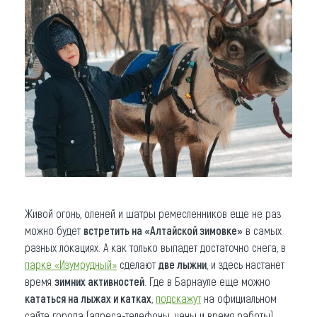
Живой огонь, оленей и шатры ремесленников еще не раз
можно будет
встретить на «Алтайской зимовке»
в самых
разных локациях. А как только выпадет достаточно снега, в
парке «Изумрудный»
сделают
две лыжни
, и здесь настанет
время
зимних активностей
. Где в Барнауле еще можно
кататься на лыжах и катках
,
подскажут
на официальном
сайте города (адреса-телефоны, цены и время работы).