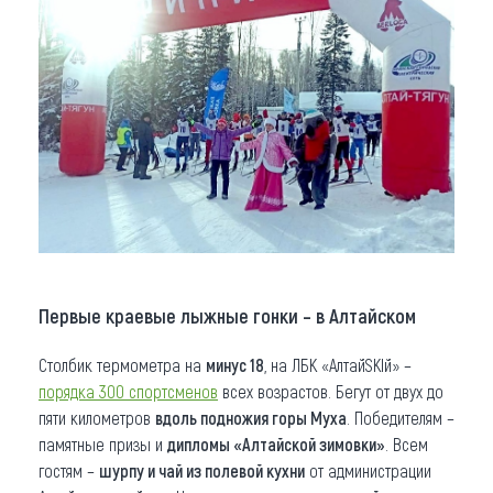
Первые краевые лыжные гонки – в Алтайском
Столбик термометра на
минус 18
, на ЛБК «АлтайSKIй» –
порядка 300 спортсменов
всех возрастов. Бегут от двух до
пяти километров
вдоль подножия горы Муха
. Победителям –
памятные призы и
дипломы «Алтайской зимовки»
. Всем
гостям –
шурпу и чай из полевой кухни
от администрации