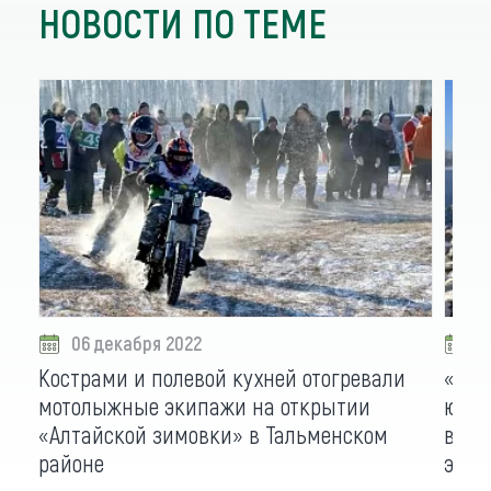
НОВОСТИ ПО ТЕМЕ
06 декабря 2022
0
Кострами и полевой кухней отогревали
«Жив
мотолыжные экипажи на открытии
юных
«Алтайской зимовки» в Тальменском
встр
районе
экск