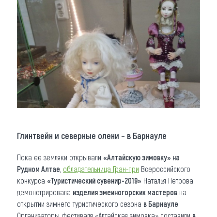
Глинтвейн и северные олени – в Барнауле
Пока ее земляки открывали
«Алтайскую зимовку» на
Рудном Алтае
,
обладательница Гран-при
Всероссийского
конкурса
«Туристический сувенир-2019»
Наталья Петрова
демонстрировала
изделия змеиногорских мастеров
на
открытии зимнего туристического сезона
в Барнауле
.
Организаторы фестиваля «Алтайская зимовка» поставили
в