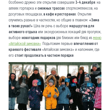
Особенно дружно эти открытия совершали
3-4 декабря
: на
аллеях горпарка и
снежных трассах
спорткомплексов, на
досуговых площадках,
в кафе и ресторанах
. Открытия
случились разные в частностях, но общие в главном:
«Зима
в твоих руках!»
Шла ли речь о выборе
маршрутов для
активного отдыха
или экскурсионных локаций для прогулок,
выборе
новогодних подарков
для близких или блюд из
меню
«Алтайской зимовки»
. Подытожим первые
впечатления от
краевого фестиваля
«Алтайская зимовка» и напомним, где
его
стоит продолжать в частном порядке
.