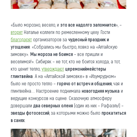
«Было морозно, весело, и
это все надолго запомнится
», –
вторят
Наталье коллеги по ремесленному цеху. Гости
благодарят
организаторов за
чудесный праздник и
угощения
: «Собрались мы быстро, ловко на «Алтайскую
зимовку».
Мы мороза не боимся
– все пришли и
веселимся!». Сибиряк – не тот, кто не боится холода, а тот,
кто ценит тепло,
утверждают
церемониймейстеры
глинтвейна
. А на «Алтайской зимовке» в «Изумрудном»
было не просто тепло –
горячо от встреч и общения
, чая и
глинтвейна.... Настроение поднимала
новогодняя музыка
и
ведущие конкурсов на сцене. Сказочную атмосферу
довершали
два северных оленя
(один из них – Рафаэль!) –
звезды фотосессий
, за которыми можно было
прокатиться
в санях
.