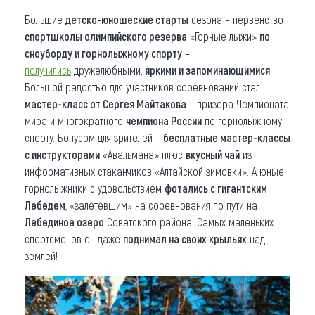
Большие
детско-юношеские старты
сезона – первенство
спортшколы олимпийского резерва
«Горные лыжи»
по
сноуборду и горнолыжному спорту
–
получились
дружелюбными,
яркими и запоминающимися
.
Большой радостью для участников соревнований стал
мастер-класс от Сергея Майтакова
– призера Чемпионата
мира и многократного
чемпиона России
по горнолыжному
спорту. Бонусом для зрителей –
бесплатные мастер-классы
с инструкторами
«Авальмана» плюс
вкусный чай
из
информативных стаканчиков «Алтайской зимовки». А юные
горнолыжники с удовольствием
фотались с гигантским
Лебедем
, «залетевшим» на соревнования по пути на
Лебединое озеро
Советского района. Самых маленьких
спортсменов он даже
поднимал на своих крыльях
над
землей!