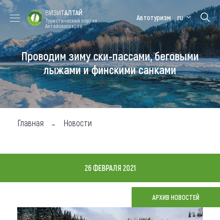
ВИЗИТ
АЛТАЙ
Автотуризм
ru
Туристический портал
Алтайского края
Проводим зиму ски-пассами, беговыми
Форум VISIT
Цветение
Медицинский
Алтайская
ALTAI
маральника
форум
зимовка
лыжами и финскими санками
Туры
Где побывать
Главная
Новости
Чем заняться
Где остановиться
26 ФЕВРАЛЯ 2021
Где поесть
Карта
АРХИВ НОВОСТЕЙ
Новости