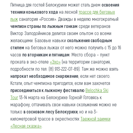
Пятница для гостей Белокурихи может стать днем
освоения
техники конькового хода
на лесной
трассе для беговых
лыж
санатория «Россия». Дважды в неделю многократный
чемпион страны по лыжным гонкам
среди ветеранов
Виктор Заподойников делится своим опытом со всеми
желающими. Базовые навыки
скольжения свободным
стилем
на беговых лыжах от него можно получить с 15 до 16
часов
по вторникам и пятницам
. Место сбора – пункт
проката в эко-отеле
«Эхо»
(на территории санатория,
подробности по тел. (8) 913-222-07-89). Там же можно взять
напрокат необходимое снаряжение
, если нет своего.
Кстати, опыт чемпиона пригодится, если вам захочется
присоединиться к лыжному фестивалю
Belochka Ski
Tour
13-14 марта на Белокурихе Горной! Готовясь к
марафону, оттачивать свои навыки скольжения можно не
только
в сосновом лесу Белокурихи
, но и на 3-
километровой трассе в окрестностях
Таежной заимки
«Лесная сказка»
.