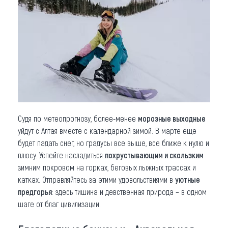
Что привезти (сувениры)
О регионе
Коллекция впечатлений
Другие рубрики
Судя по метеопрогнозу, более-менее
морозные выходные
уйдут с Алтая вместе с календарной зимой. В марте еще
будет падать снег, но градусы все выше, все ближе к нулю и
плюсу. Успейте насладиться
похрустывающим и скользким
зимним покровом на горках, беговых лыжных трассах и
катках. Отправляйтесь за этими удовольствиями в
уютные
предгорья
: здесь тишина и девственная природа – в одном
шаге от благ цивилизации.