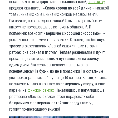
покататься в этом
царстве заснеженных елей
,
за наличку
продают ски-пассы. «
Склон хорош по всей длине
– никакой
травы, никаких кочек, никаких комков мерзлой земли.
Скользишь, получая удовольствие! Хоть прямо, хоть боком –
никому не помешаешь: выкат очень обширный. И
подъемник возносит
к вершине с хорошей скоростью
», –
делятся впечатлениями гости заимки. Отметим, что
беговую
трассу
в окрестностях «Лесной сказки» тоже готовит
ратрак, она ровная и плотная.
Теплая раздевалка
и пункт
проката делают комфортным
путешествие на заимку
одним днем
. Эти сервисы недоступны только по
понедельникам (в будни, но не в праздники!), в остальные
дни прокат работает с 10 утра до 18 вечера. Кстати, кататься
на заимке можно в коньках
по замерзшему озеру
, а еще –
парами на
финских санках
! Накатавшись и нагулявшись, в
ресторане «Лесной сказки» стоит порадовать себя
блюдами из фермерских алтайских продуктов
: здесь
готовят по-настоящему вкусно!