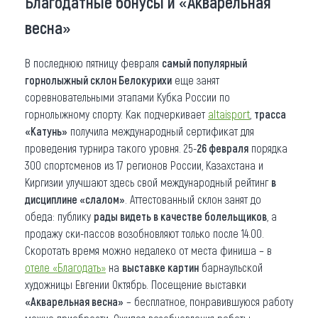
Благодатные бонусы и «Акварельная
весна»
В последнюю пятницу февраля
самый популярный
горнолыжный склон Белокурихи
еще занят
соревновательными этапами Кубка России по
горнолыжному спорту. Как подчеркивает
altaisport
,
трасса
«Катунь»
получила международный сертификат для
проведения турнира такого уровня. 25-
26 февраля
порядка
300 спортсменов из 17 регионов России, Казахстана и
Киргизии улучшают здесь свой международный рейтинг
в
дисциплине «слалом»
. Аттестованный склон занят до
обеда: публику
рады видеть в качестве болельщиков
, а
продажу ски-пассов возобновляют только после 14.00.
Скоротать время можно недалеко от места финиша – в
отеле «Благодать»
на
выставке картин
барнаульской
художницы Евгении Октябрь. Посещение выставки
«Акварельная весна»
– бесплатное, понравившуюся работу