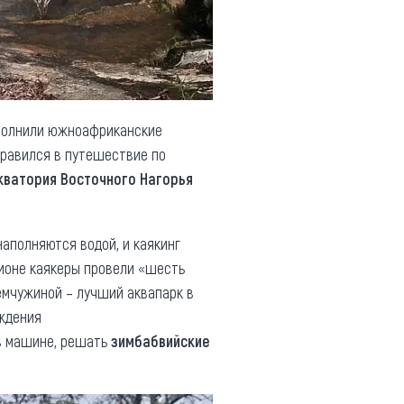
ополнили южноафриканские
равился в путешествие по
кватория Восточного Нагорья
аполняются водой, и каякинг
гионе каякеры провели «шесть
емчужиной – лучший аквапарк в
ождения
 в машине, решать
зимбабвийские