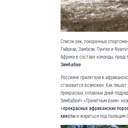
Обращения граждан
Противодействие коррупции
Список рек, покоренных спортсме
Гайрези, Замбези, Пунгве и Nyami
Африке в составе команды, пред
Зимбабве
.
Россияне прилетели в африканско
становится возможен. Как пишет 
прекрасных сплавных дней подря
Зимбабве!» «Гранитным раем» наз
«прекрасных африканских поро
квесты
и жариться под палящим 