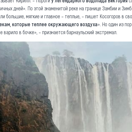
азывает Кирилл. – Пороги
у легендарного водопада Виктория
с
личных дней». По этой знаменитой реке на границе Замбии и Зим
и большие, мягкие и главное – теплые, – пишет Косогоров в свое
рекам, которые теплее окружающего воздуха
». Но один из по
е варило в бочке», – признается барнаульский экстремал.