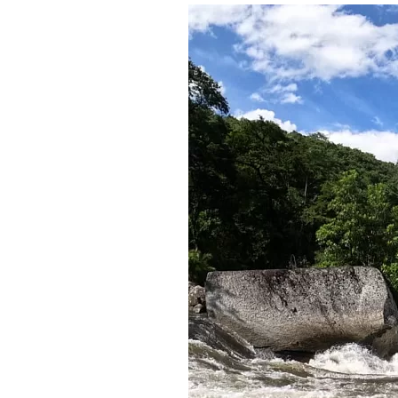
Где поесть
Кар
Нов
Рестораны
Кафе
Что 
Придорожные кафе
Другие рубрики
О нас
Реестр туроператоров
Алтайского края
Реестр туристических
агентств Алтайского края