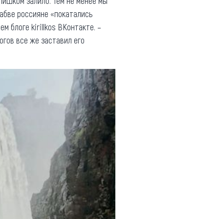
лишком залило. Тем не менее мы
бабве россияне «покатались
м блоге kirillkos ВКонтакте. –
рогов все же заставил его