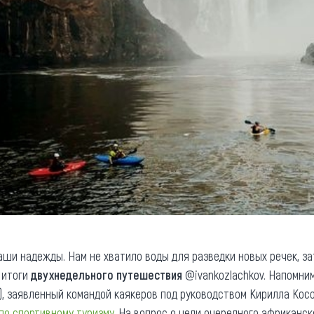
ши надежды. Нам не хватило воды для разведки новых речек, з
 итоги
двухнедельного путешествия
@ivankozlachkov. Напомни
, заявленный командой каякеров под руководством Кирилла Косог
по спортивному туризму
. На вопрос о цели очередного африканс