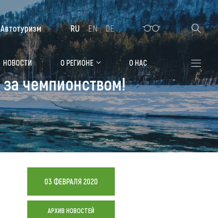
Автотуризм
RU
EN
DE
Алтайская зимовка
НОВОСТИ
О РЕГИОНЕ
О НАС
 за чемпионством!
Где остановиться
Санатории
Гостиницы, отели
Коттеджи, базы
Сельские усадьбы
03 ФЕВРАЛЯ 2020
Мотели, придорожные отели
АРХИВ НОВОСТЕЙ