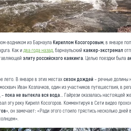
ном-водником из Барнаула
Кириллом Косогоровым
, в январе п
ngura. Как и
два
года назад
, барнаульский
каякер-экстремал
отп
ставляющей
элиту российского каякинга
. Целью поездки была
а
е лето. В январе в этих местах
сезон дождей
– речные долины н
москвич Иван Козлачков, один из участников путешествия, в ре
д –
пока не вытекла вся вода
… Гайрези оказалась настоящей ж
вал эту реку Кирилл Косогоров. Комментируя в Сети видео прох
гов
», он замечает: «Ради этого стоило трястись несколько дней
солнцем».