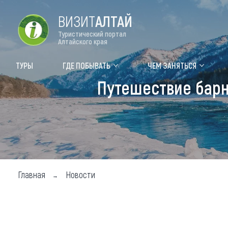
ВИЗИТ
АЛТАЙ
Туристический портал
Алтайского края
Форум VISIT ALTAI
Цвет
ТУРЫ
ГДЕ ПОБЫВАТЬ
ЧЕМ ЗАНЯТЬСЯ
Путешествие барн
Туры
Где
Объек
Объек
Объек
Главная
Новости
Топ т
Для м