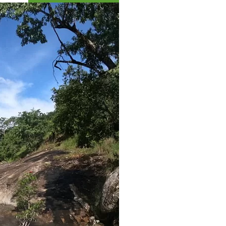
Коллекция впечатлений
Блог путешественника
Видеогалерея
тай
Фотогалерея