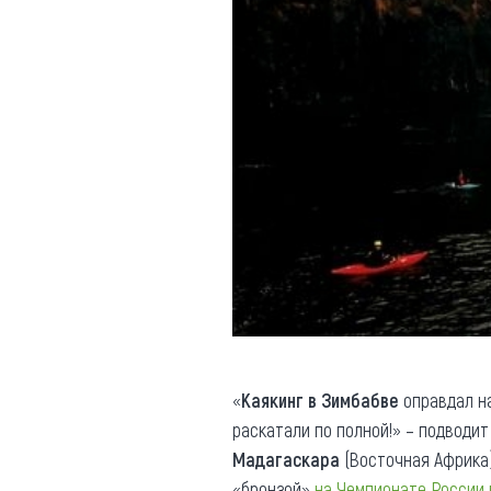
«
К
аякинг в Зимбабве
оправдал на
раскатали по полной!» – подводит
Мадагаскара
(Восточная Африка)
«бронзой»
на Чемпионате России 