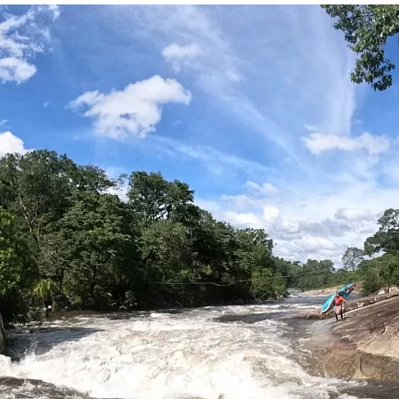
та
О регионе
ости
Общая информация
Как добраться
привезти (сувениры)
Люди, прославившие Ал
Карты и буклеты