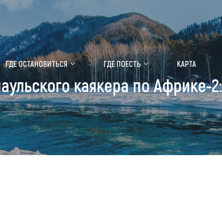
ение маральника
Медицинский форум
ГДЕ ОСТАНОВИТЬСЯ
ГДЕ ПОЕСТЬ
КАРТА
аульского каякера по Африке-2:
 побывать
Чем заняться
ты природы
Календарь событий
ты истории и культуры
Аудиогид
ты развлечений
Мой маршрут
уристических мест
аломобильных граждан