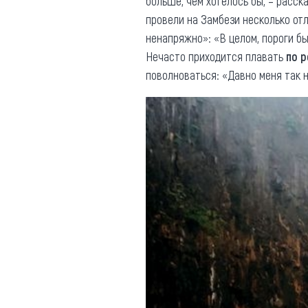
больше, чем хотелось бы, – расск
провели на Замбези несколько от
ненапряжно»: «В целом, пороги был
Нечасто приходится плавать
по 
поволноваться: «Давно меня так н