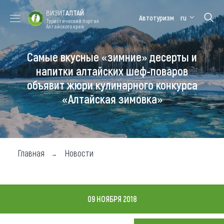
ВИЗИТ
АЛТАЙ
Автотуризм
ru
Туристический портал
Алтайского края
Самые вкусные «зимние» десерты и
Форум VISIT
Цветение
Медицинский
Алтайская
ALTAI
маральника
форум
зимовка
напитки алтайских шеф-поваров
объявит жюри кулинарного конкурса
Туры
«Алтайская зимовка»
Где побывать
Чем заняться
Где остановиться
Главная
Новости
Где поесть
Карта
09 НОЯБРЯ 2018
Новости