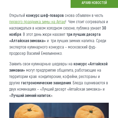
АРХИВ НОВОСТЕЙ
Что привезти (сувениры)
Открытый
конкурс шеф-поваров
снова объявлен в честь
О регионе
первого праздника зимы на Алтае
! Чем стоит согреваться и
наслаждаться в новом холодном сезоне, публика узнает
30
Коллекция впечатлений
ноября
. В этот день жюри назовет
три лучших десерта
«Алтайская зимовка»
и три лучших зимних напитка. Среди
Другие рубрики
экспертов кулинарного конкурса – московский фуд-
продюсер Василий Емельяненко.
Заявить свои кулинарные шедевры на
конкурс «Алтайской
зимовки»
могут предприятия общепита, работающие на
территории края: кондитерские, кофейни, рестораны и
другие
гастрономические заведения
. Блюда оцениваются в
двух номинациях – «Лучший десерт «Алтайская зимовка» и
«
Лучший зимний напиток
».