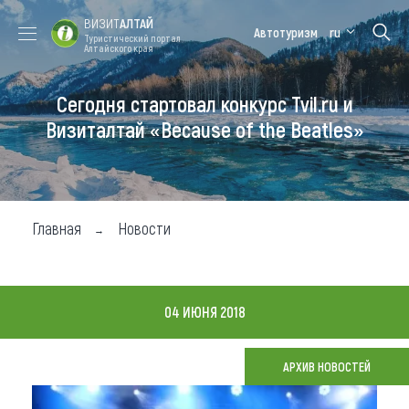
ВИЗИТ
АЛТАЙ
Автотуризм
ru
Туристический портал
Алтайского края
Сегодня стартовал конкурс Tvil.ru и
Форум VISIT
Цветение
Медицинский
Алтайская
ALTAI
маральника
форум
зимовка
Визиталтай «Because of the Beatles»
Туры
Где побывать
Главная
Новости
Чем заняться
Где остановиться
04 ИЮНЯ 2018
Где поесть
Карта
АРХИВ НОВОСТЕЙ
Новости