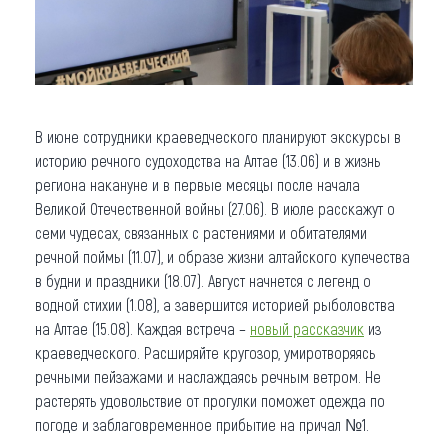
В июне сотрудники краеведческого планируют экскурсы в
историю речного судоходства на Алтае (13.06) и в жизнь
региона накануне и в первые месяцы после начала
Великой Отечественной войны (27.06). В июле расскажут о
семи чудесах, связанных с растениями и обитателями
речной поймы (11.07), и образе жизни алтайского купечества
в будни и праздники (18.07). Август начнется с легенд о
водной стихии (1.08), а завершится историей рыболовства
на Алтае (15.08). Каждая встреча –
новый рассказчик
из
краеведческого. Расширяйте кругозор, умиротворяясь
речными пейзажами и наслаждаясь речным ветром. Не
растерять удовольствие от прогулки поможет одежда по
погоде и заблаговременное прибытие на причал №1.