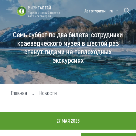
ВИЗИТ
АЛТАЙ
Автотуризм
ru
Туристический портал
Алтайского края
Семь суббот по два билета: сотрудники
Форум VISIT
Цветение
Медицинский
Алтайская
ALTAI
маральника
форум
зимовка
краеведческого музея в шестой раз
станут гидами на теплоходных
Туры
экскурсиях
Где побывать
Чем заняться
Где остановиться
Главная
Новости
Где поесть
Карта
27 МАЯ 2026
Новости