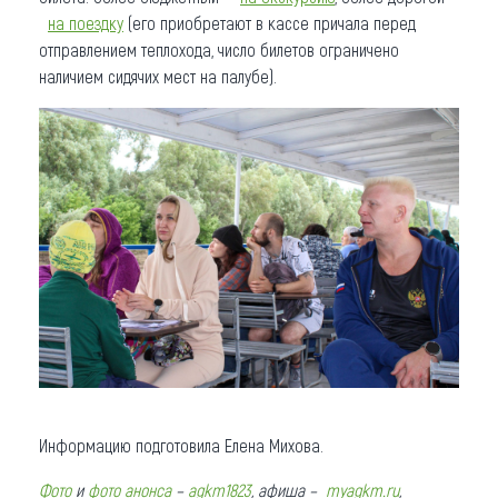
на поездку
(его приобретают в кассе причала перед
отправлением теплохода, число билетов ограничено
наличием сидячих мест на палубе).
Информацию подготовила Елена Михова.
Фото
и
фото
анонса
–
agkm1823
, афиша –
myagkm.ru
,