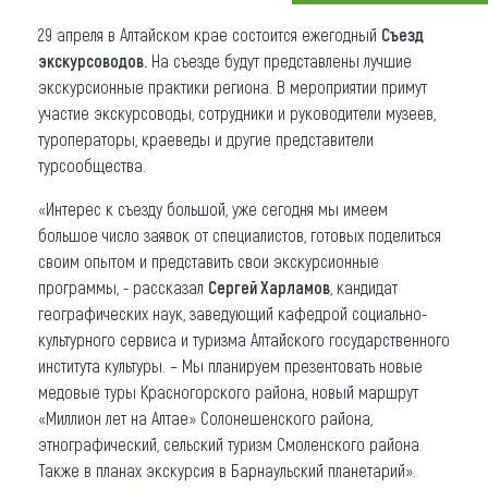
Что привезти (сувениры)
29 апреля в Алтайском крае состоится ежегодный
Съезд
экскурсоводов.
На съезде будут представлены лучшие
О регионе
экскурсионные практики региона. В мероприятии примут
участие экскурсоводы, сотрудники и руководители музеев,
Коллекция впечатлений
туроператоры, краеведы и другие представители
турсообщества.
Другие рубрики
«Интерес к съезду большой, уже сегодня мы имеем
большое число заявок от специалистов, готовых поделиться
своим опытом и представить свои экскурсионные
программы, - рассказал
Сергей Харламов
, кандидат
географических наук, заведующий кафедрой социально-
культурного сервиса и туризма Алтайского государственного
института культуры. – Мы планируем презентовать новые
медовые туры Красногорского района, новый маршрут
«Миллион лет на Алтае» Солонешенского района,
этнографический, сельский туризм Смоленского района.
Также в планах экскурсия в Барнаульский планетарий».