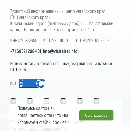
Туристский информационный центр Алтайского края
(ТИЦ Алтайского края)
Юридический адрес (почтовый адрес): 656043, Алтайский
край, г. Барнаул, просп. Красноармейский, 16а
ИНН 2225223458 КПП 222501001 ОГРН 1212200029612
+7 (3852) 206-101
,
info@visitaltai.info
Если заметили в тексте опечатку, выделите её и нажмите
Ctrl+Enter
null
Пользуясь сайтом, вы
соглашаетесь с тем, что мы
Соглашаюсь
© 2026 «visitaltai» Все права защищены.
используем файлы cookies.
Политика конфиденциальности