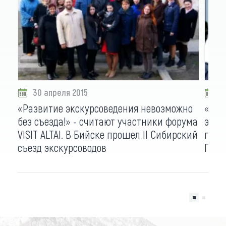
30 апреля 2015
2
«Развитие экскурсоведения невозможно
«Евр
без съезда!» - считают участники форума
это е
VISIT ALTAI. В Бийске прошел II Сибирский
гост
съезд экскурсоводов
Приб