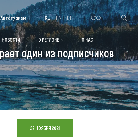
Автотуризм
RU
EN
DE
Алтайская зимовка
НОВОСТИ
О РЕГИОНЕ
О НАС
рает один из подписчиков
Где остановиться
Санатории
Гостиницы, отели
Коттеджи, базы
Сельские усадьбы
Мотели, придорожные отели
22 НОЯБРЯ 2021