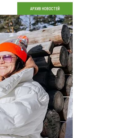
Коллекция впечатлений
АРХИВ НОВОСТЕЙ
Блог путешественника
Видеогалерея
тай
Фотогалерея