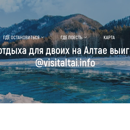
ение маральника
Медицинский форум
ГДЕ ОСТАНОВИТЬСЯ
ГДЕ ПОЕСТЬ
КАРТА
отдыха для двоих на Алтае выиг
 побывать
Чем заняться
@visitaltai.info
ты природы
Календарь событий
ты истории и культуры
Аудиогид
ты развлечений
Мой маршрут
уристических мест
аломобильных граждан