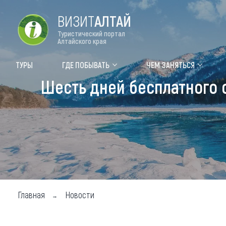
ВИЗИТ
АЛТАЙ
Туристический портал
Алтайского края
Форум VISIT ALTAI
Цвет
ТУРЫ
ГДЕ ПОБЫВАТЬ
ЧЕМ ЗАНЯТЬСЯ
Шесть дней бесплатного 
Туры
Где
Объек
Объек
Объек
Топ т
Для м
Главная
Новости