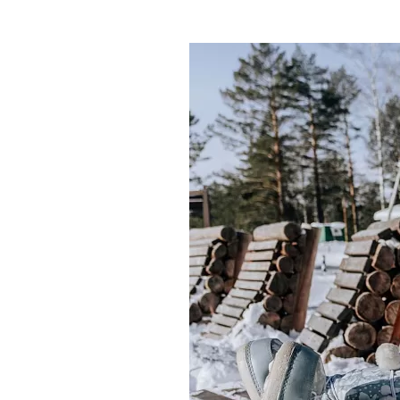
Где поесть
Кар
Нов
Рестораны
Кафе
Что 
Придорожные кафе
Другие рубрики
О нас
Реестр туроператоров
Алтайского края
Реестр туристических
агентств Алтайского края