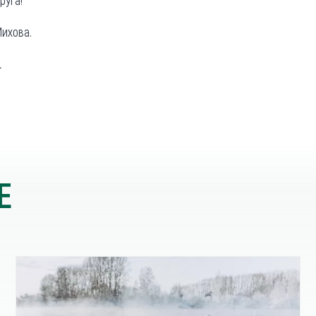
руга!
ихова.
.
Е