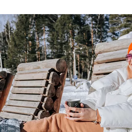
та
О регионе
ости
Общая информация
Как добраться
привезти (сувениры)
Люди, прославившие Ал
Карты и буклеты