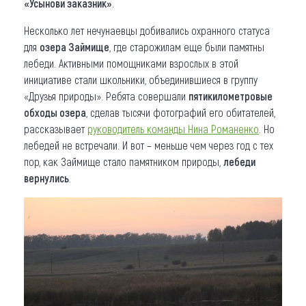
«Усынови заказник»
.
Несколько лет нечунаевцы добивались охранного статуса
для
озера Займище
, где старожилам еще были памятны
лебеди. Активными помощниками взрослых в этой
инициативе стали школьники, объединившиеся в группу
«Друзья природы». Ребята совершали
пятикилометровые
обходы озера
, сделав тысячи фотографий его обитателей,
рассказывает
руководитель команды Нина Романенко
. Но
лебедей не встречали. И вот – меньше чем через год с тех
пор, как Займище стало памятником природы,
лебеди
вернулись
.