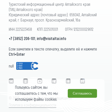
Туристский информационный центр Алтайского края
(ТИЦ Алтайского края)
Юридический адрес (почтовый адрес): 656043, Алтайский
край, г. Барнаул, просп. Красноармейский, 16а
ИНН 2225223458 КПП 222501001 ОГРН 1212200029612
+7 (3852) 206-101
,
info@visitaltai.info
Если заметили в тексте опечатку, выделите её и нажмите
Ctrl+Enter
null
Пользуясь сайтом, вы
соглашаетесь с тем, что мы
Соглашаюсь
© 2026 «visitaltai» Все права защищены.
используем файлы cookies.
Политика конфиденциальности