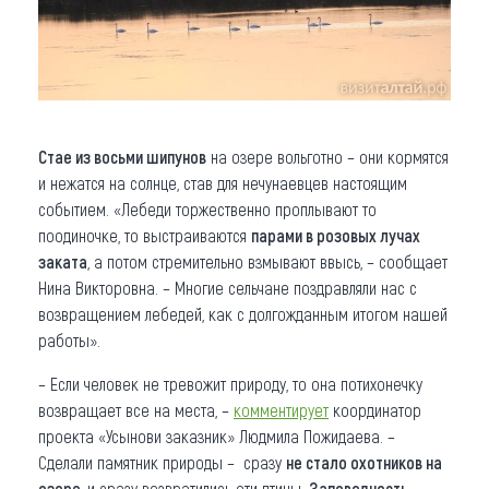
Стае из восьми шипунов
на озере вольготно – они кормятся
и нежатся на солнце, став для нечунаевцев настоящим
событием. «Лебеди торжественно проплывают то
поодиночке, то выстраиваются
парами в розовых лучах
заката
, а потом стремительно взмывают ввысь, – сообщает
Нина Викторовна. – Многие сельчане поздравляли нас с
возвращением лебедей, как с долгожданным итогом нашей
работы».
– Если человек не тревожит природу, то она потихонечку
возвращает все на места, –
комментирует
координатор
проекта «Усынови заказник» Людмила Пожидаева. –
Сделали памятник природы – сразу
не стало охотников на
озере
, и сразу возвратились эти птицы.
Заповедность