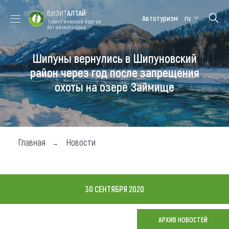
ВИЗИТ
АЛТАЙ
Автотуризм
ru
Туристический портал
Алтайского края
Шипуны вернулись в Шипуновский
Форум VISIT
Цветение
Медицинский
Алтайская
ALTAI
маральника
форум
зимовка
район через год после запрещения
охоты на озере Займище
Туры
Где побывать
Чем заняться
Главная
Новости
Где остановиться
Где поесть
30 СЕНТЯБРЯ 2020
Карта
АРХИВ НОВОСТЕЙ
Новости