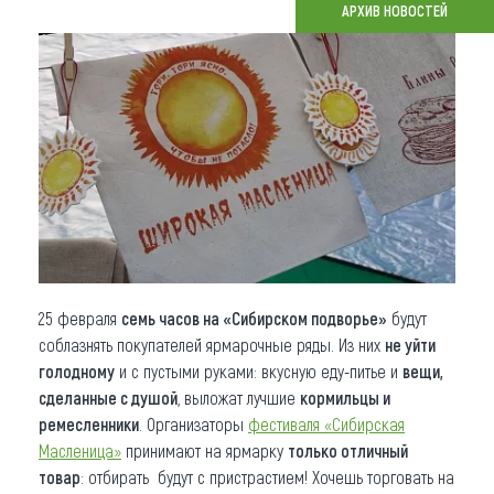
АРХИВ НОВОСТЕЙ
Что привезти (сувениры)
О регионе
Коллекция впечатлений
Другие рубрики
25 февраля
семь часов на «Сибирском подворье»
будут
соблазнять покупателей ярмарочные ряды. Из них
не уйти
голодному
и с пустыми руками: вкусную еду-питье и
вещи,
сделанные с душой
, выложат лучшие
кормильцы и
ремесленники
. Организаторы
фестиваля «Сибирская
Масленица»
принимают на ярмарку
только отличный
товар
: отбирать будут с пристрастием! Хочешь торговать на