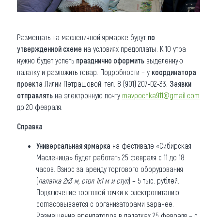
Размещать на масленичной ярмарке будут
по
утвержденной схеме
на условиях предоплаты. К 10 утра
нужно будет успеть
празднично оформить
выделенную
палатку и разложить товар. Подробности – у
координатора
проекта
Лилии Петрашовой: тел. 8 (901) 207-02-33.
Заявки
отправлять
на электронную почту
mavpochka911@gmail.com
до 20 февраля.
Справка
Универсальная ярмарка
на фестивале «Сибирская
Масленица» будет работать 25 февраля с 11 до 18
часов. Взнос за аренду торгового оборудования
(
палатка 2х3 м, стол 1х1 м и стул
) – 5 тыс. рублей.
Подключение торговой точки к электропитанию
согласовывается с организаторами заранее.
Размещение арендаторов в палатках 25 февраля – с