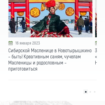
16 января 2023
0
Сибирской Масленице в Новотырышкино
30 т
– быть! Креативным саням, чучелам
«Сиб
Масленицы и родословным –
Нов
приготовиться