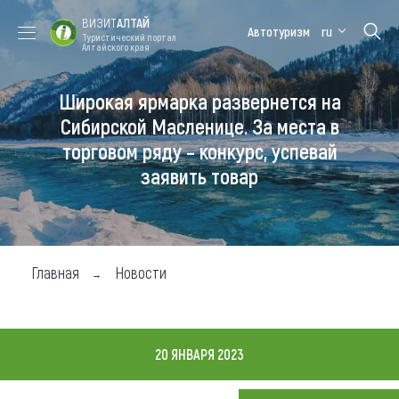
ВИЗИТ
АЛТАЙ
Автотуризм
ru
Туристический портал
Алтайского края
Широкая ярмарка развернется на
Форум VISIT
Цветение
Медицинский
Алтайская
ALTAI
маральника
форум
зимовка
Сибирской Масленице. За места в
торговом ряду – конкурс, успевай
Туры
заявить товар
Где побывать
Чем заняться
Где остановиться
Главная
Новости
Где поесть
Карта
20 ЯНВАРЯ 2023
Новости