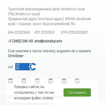
Туристский информационный центр Алтайского края
(ТИЦ Алтайского края)
Юридический адрес (почтовый адрес): 656043, Алтайский
край, г. Барнаул, просп. Красноармейский, 16а
ИНН 2225223458 КПП 222501001 ОГРН 1212200029612
+7 (3852) 206-101
,
info@visitaltai.info
Если заметили в тексте опечатку, выделите её и нажмите
Ctrl+Enter
null
Пользуясь сайтом, вы
соглашаетесь с тем, что мы
Соглашаюсь
© 2026 «visitaltai» Все права защищены.
используем файлы cookies.
Политика конфиденциальности