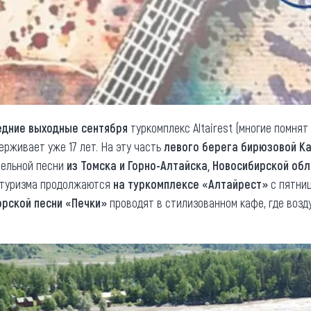
едние выходные сентября
туркомплекс Altairest (многие помня
ерживает уже 17 лет. На эту часть
левого берега бирюзовой К
тельной песни
из Томска и Горно-Алтайска, Новосибирской об
я туризма продолжаются
на туркомплексе «Алтайрест»
с пятниц
рской песни «Печки»
проводят в стилизованном кафе, где возд