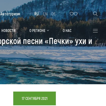
Автотуризм
RU
EN
DE
Алтайская зимовка
НОВОСТИ
О РЕГИОНЕ
О НАС
торской песни «Печки» ухи и
Где остановиться
Санатории
Гостиницы, отели
Коттеджи, базы
Сельские усадьбы
Мотели, придорожные отели
17 СЕНТЯБРЯ 2021