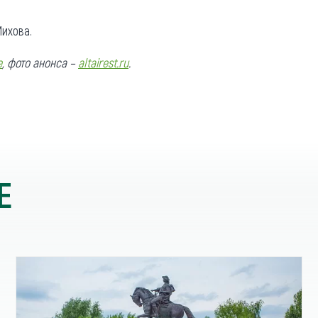
ихова.
e
, фото анонса
–
altairest.ru
.
Е