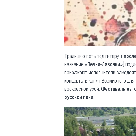
Обращения граждан
Противодействие коррупции
Традицию петь под гитару
в посл
название
«Печки-Лавочки»
) подд
приезжают исполнители самодея
концерты в канун Всемирного дн
воскресной ухой.
Фестиваль авто
русской печи
.