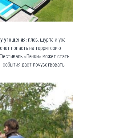
му угощения
: плов, шурпа и уха
хочет попасть на территорию
й. Фестиваль «Печки» может стать
у события дает почувствовать