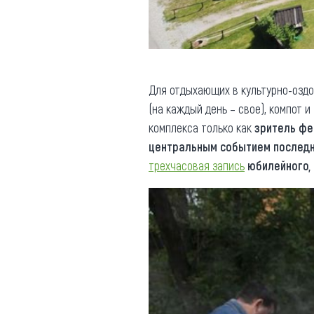
Для отдыхающих в культурно-озд
(на каждый день – свое), компот и
комплекса только как
зритель фе
центральным событием последн
трехчасовая запись
юбилейного, 