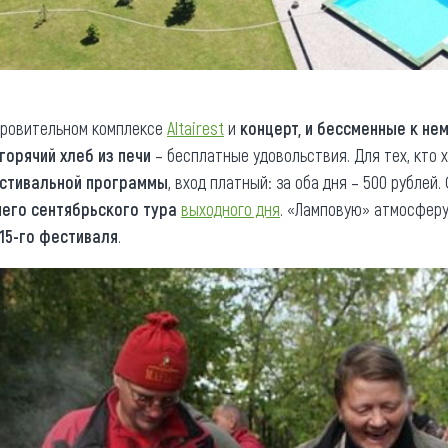
оровительном комплексе
Altairest
и
концерт, и бессменные к не
горячий хлеб из печи
– бесплатные удовольствия. Для тех, кто 
стивальной программы
, вход платный: за оба дня – 500 рубле
его сентябрьского тура
выходного дня
. «Ламповую» атмосфер
15-го фестиваля
.