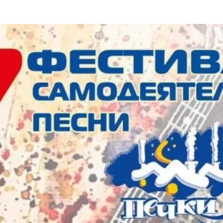
та
О регионе
ости
Общая информация
Как добраться
привезти (сувениры)
Люди, прославившие Ал
Карты и буклеты