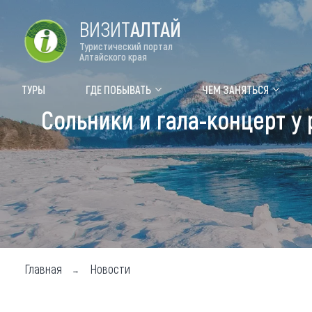
ВИЗИТ
АЛТАЙ
Туристический портал
Алтайского края
Форум VISIT ALTAI
Цвет
ТУРЫ
ГДЕ ПОБЫВАТЬ
ЧЕМ ЗАНЯТЬСЯ
Сольники и гала-концерт у 
Туры
Где
Объек
Объек
Объек
Топ т
Для м
Главная
Новости