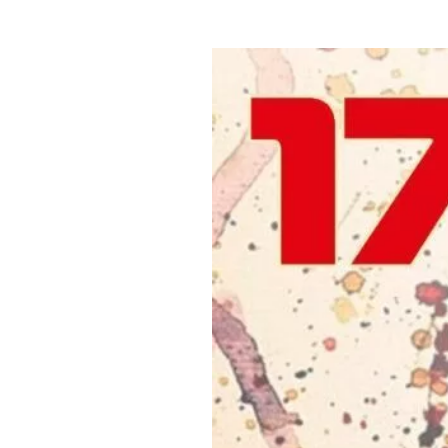
Где поесть
Кар
Нов
Рестораны
Кафе
Что 
Придорожные кафе
Другие рубрики
О нас
Реестр туроператоров
Алтайского края
Реестр туристических
агентств Алтайского края