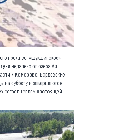
т его прежнее, «шукшинское»
атуни
недалеко от озера Ая
ласти и Кемерово
. Бардовские
ы на субботу и завершаются
ух согрет теплом
настоящей