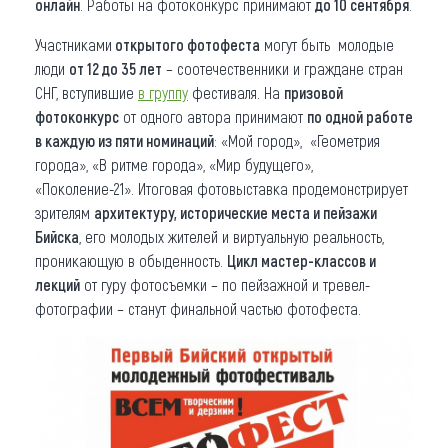
онлайн
. Работы на фотоконкурс принимают
до 10 сентября
.
Участниками
открытого фотофеста
могут быть молодые
люди
от 12 до 35 лет
– соотечественники и граждане стран
СНГ, вступившие
в группу
фестиваля. На
призовой
фотоконкурс
от одного автора принимают
по одной работе
в каждую из пяти номинаций
: «Мой город», «Геометрия
города», «В ритме города», «Мир будущего»,
«Поколение-21». Итоговая фотовыставка продемонстрирует
зрителям
архитектуру, исторические места и пейзажи
Бийска
, его молодых жителей и виртуальную реальность,
проникающую в обыденность.
Цикл мастер-классов и
лекций
от гуру фотосъемки – по пейзажной и тревел-
фотографии – станут финальной частью фотофеста.