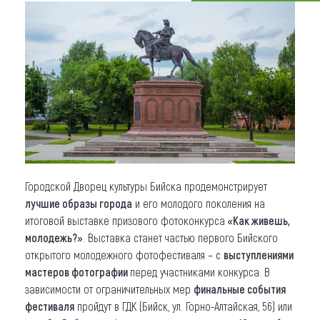
Что привезти (сувениры)
О регионе
Коллекция впечатлений
Другие рубрики
Городской Дворец культуры Бийска продемонстрирует
лучшие образы города
и его молодого поколения на
итоговой выставке призового фотоконкурса
«Как живешь,
молодежь?»
. Выставка станет частью первого Бийского
открытого молодежного фотофестиваля – с
выступлениями
мастеров фотографии
перед участниками конкурса. В
зависимости от ограничительных мер
финальные события
фестиваля
пройдут в ГДК (Бийск, ул. Горно-Алтайская, 56) или