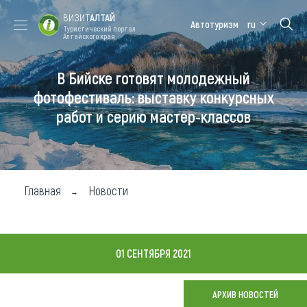
ВИЗИТ
АЛТАЙ
Автотуризм
ru
Туристический портал
Алтайского края
В Бийске готовят молодежный
Форум VISIT
Цветение
Медицинский
Алтайская
ALTAI
маральника
форум
зимовка
фотофестиваль: выставку конкурсных
работ и серию мастер-классов
Туры
Где побывать
Чем заняться
Главная
Новости
Где остановиться
Где поесть
01 СЕНТЯБРЯ 2021
Карта
АРХИВ НОВОСТЕЙ
Новости