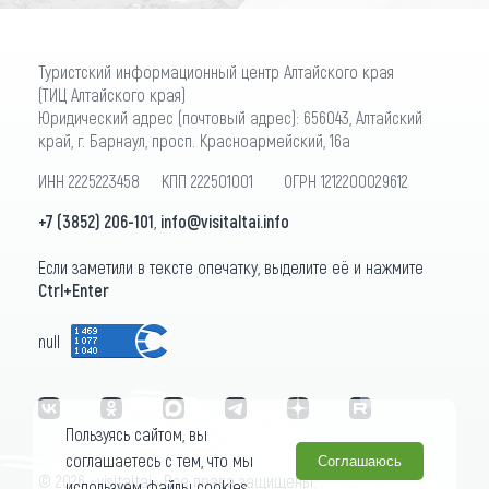
Туристский информационный центр Алтайского края
(ТИЦ Алтайского края)
Юридический адрес (почтовый адрес): 656043, Алтайский
край, г. Барнаул, просп. Красноармейский, 16а
ИНН 2225223458 КПП 222501001 ОГРН 1212200029612
+7 (3852) 206-101
,
info@visitaltai.info
Если заметили в тексте опечатку, выделите её и нажмите
Ctrl+Enter
null
Пользуясь сайтом, вы
соглашаетесь с тем, что мы
Соглашаюсь
© 2026 «visitaltai» Все права защищены.
используем файлы cookies.