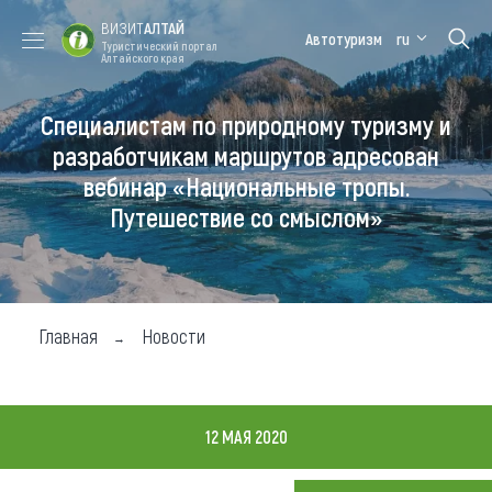
ВИЗИТ
АЛТАЙ
Автотуризм
ru
Туристический портал
Алтайского края
Специалистам по природному туризму и
Форум VISIT
Цветение
Медицинский
Алтайская
ALTAI
маральника
форум
зимовка
разработчикам маршрутов адресован
вебинар «Национальные тропы.
Туры
Путешествие со смыслом»
Где побывать
Чем заняться
Где остановиться
Главная
Новости
Где поесть
Карта
12 МАЯ 2020
Новости