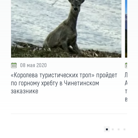
08 мая 2020
2
«Королева туристических троп» пройдет
Лучш
по горному хребту в Чинетинском
Алта
заказнике
турм
важн