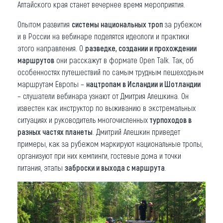
Алтайского края станет вечернее время мероприятия.
Опытом развития
системы национальных троп
за рубежом
и в России на вебинаре поделятся идеологи и практики
этого направления. О
разведке, создании и прохождении
маршрутов
они расскажут в формате Open Talk. Так, об
особенностях путешествий по самым трудным пешеходным
маршрутам Европы –
нацтропам в Исландии и Шотландии
– слушатели вебинара узнают от Дмитрия Алешкина. Он
известен как инструктор по выживанию в экстремальных
ситуациях и руководитель многочисленных
турпоходов в
разных частях планеты
. Дмитрий Алешкин приведет
примеры, как за рубежом маркируют национальные тропы,
организуют при них кемпинги, гостевые дома и точки
питания, этапы
заброски и выхода с маршрута
.