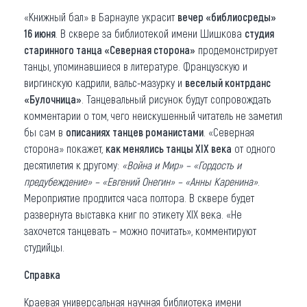
«Книжный бал» в Барнауле украсит
вечер «библиосреды»
16 июня
. В сквере за библиотекой имени Шишкова
студия
старинного танца «Северная сторона»
продемонстрирует
танцы, упоминавшиеся в литературе. Французскую и
виргинскую кадрили, вальс-мазурку и
веселый контрданс
«Булочница»
. Танцевальный рисунок будут сопровождать
комментарии о том, чего неискушенный читатель не заметил
бы сам в
описаниях танцев романистами
. «Северная
сторона» покажет,
как менялись танцы ХІХ века
от одного
десятилетия к другому:
«Война и Мир» – «Гордость и
предубеждение» – «Евгений Онегин» – «Анны Каренина»
.
Мероприятие продлится часа полтора. В сквере будет
развернута выставка книг по этикету ХІХ века. «Не
захочется танцевать – можно почитать», комментируют
студийцы.
Справка
Краевая универсальная научная библиотека имени