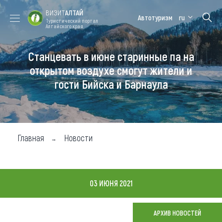
ВИЗИТ
АЛТАЙ
Автотуризм
ru
Туристический портал
Алтайского края
Станцевать в июне старинные па на
Форум VISIT
Цветение
Медицинский
Алтайская
ALTAI
маральника
форум
зимовка
открытом воздухе смогут жители и
гости Бийска и Барнаула
Туры
Где побывать
Чем заняться
Главная
Новости
Где остановиться
Где поесть
03 ИЮНЯ 2021
Карта
АРХИВ НОВОСТЕЙ
Новости