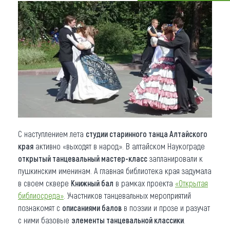
Что привезти (сувениры)
О регионе
Коллекция впечатлений
Другие рубрики
С наступлением лета
студии старинного танца Алтайского
края
активно «выходят в народ». В алтайском Наукограде
открытый танцевальный мастер-класс
запланировали к
пушкинским именинам. А главная библиотека края задумала
в своем сквере
Книжный бал
в рамках проекта
«Открытая
библиосреда»
. Участников танцевальных мероприятий
познакомят с
описаниями балов
в поэзии и прозе и разучат
с ними базовые
элементы танцевальной классики
.