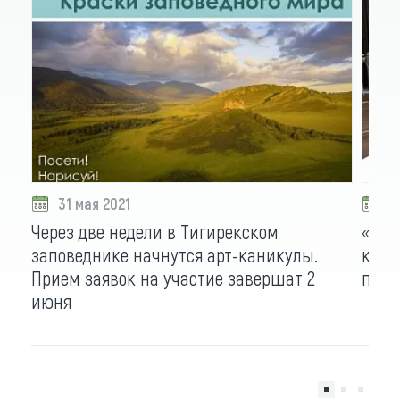
31 мая 2021
2
Через две недели в Тигирекском
«Экс
заповеднике начнутся арт-каникулы.
крае
Прием заявок на участие завершат 2
пров
июня