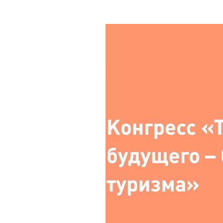
Где поесть
Кар
Нов
Рестораны
Кафе
Что 
Придорожные кафе
Другие рубрики
О нас
Реестр туроператоров
Алтайского края
Реестр туристических
агентств Алтайского края