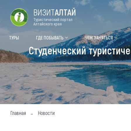
ВИЗИТ
АЛТАЙ
Туристический портал
Алтайского края
Форум VISIT ALTAI
Цвет
ТУРЫ
ГДЕ ПОБЫВАТЬ
ЧЕМ ЗАНЯТЬСЯ
Студенческий туристиче
Туры
Где
Объек
Объек
Объек
Топ т
Для м
Главная
Новости