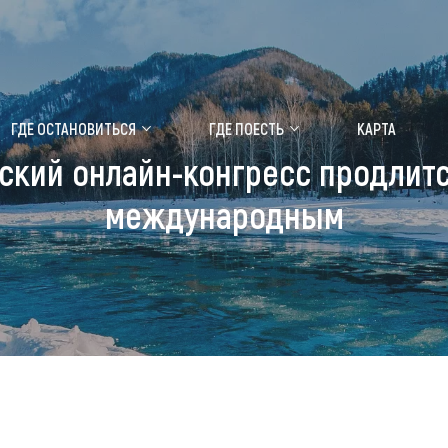
ение маральника
Медицинский форум
ГДЕ ОСТАНОВИТЬСЯ
ГДЕ ПОЕСТЬ
КАРТА
ский онлайн-конгресс продлитс
 побывать
Чем заняться
международным
ты природы
Календарь событий
ты истории и культуры
Аудиогид
ты развлечений
Мой маршрут
уристических мест
аломобильных граждан