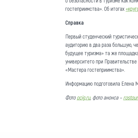
о безопасности в туризме как ко
гостеприимства». Об итогах
«круг
Справка
Первый студенческий туристическ
аудиторию в два раза большую, ч
будущее туризма» та же площадка
университето при Правительстве 
«Мастера гостеприимства».
Информацию подготовила Елена М
Фото
ocig.ru
, фото анонса –
rostour