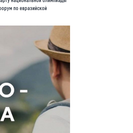
тарту национальной олимпиады
форум по евразийской