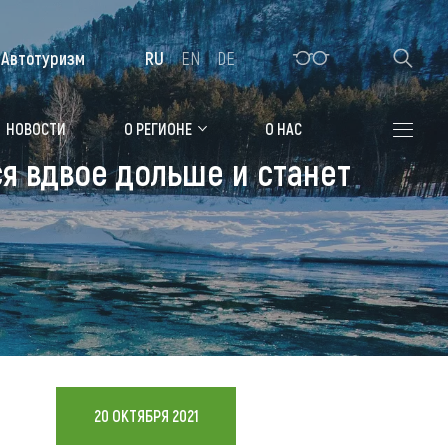
Автотуризм
RU
EN
DE
Алтайская зимовка
НОВОСТИ
О РЕГИОНЕ
О НАС
я вдвое дольше и станет
Где остановиться
Санатории
Гостиницы, отели
Коттеджи, базы
Сельские усадьбы
Мотели, придорожные отели
20 ОКТЯБРЯ 2021