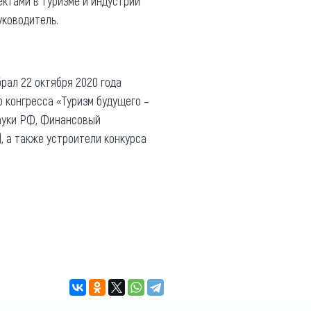
ктами в туризме и индустрии
уководитель.
рал 22 октября 2020 года
о конгресса «Туризм будущего –
науки РФ, Финансовый
 а также устроители конкурса