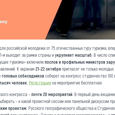
для российской молодежи от 75 отечественных гуру туризма, в
21-м выходит за рамки страны и
укрупняет масштаб
. В число сп
дущее туризма» включили
послов и профильных министров зар
равлений. К экранам
21-22 октября
пригласят не только молодых 
я топовых собеседников
соберет на конгресс студенчество 100 
 тысяч человек
.
Регистрация
на мероприятие бесплатная.
кого конгресса –
почти 20 мероприятий
. В первый день вещани
выбирать – к какой проектной сессии или панельной дискуссии пр
ским проектам
: Русского географического общества и Студенче