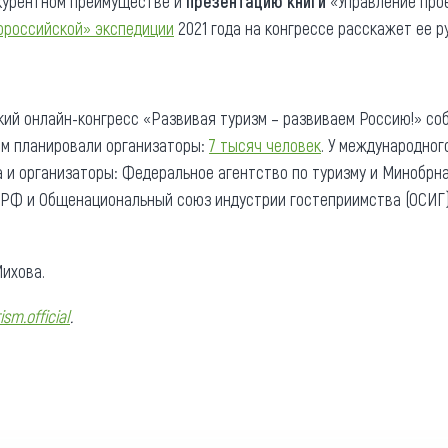
нкурентном преимуществе и
презентацию книги
«Управление прое
ороссийской» экспедиции
2021 года на конгрессе расскажет ее р
ий онлайн-конгресс «Развивая туризм – развиваем Россию!» соб
ем планировали организаторы:
7 тысяч человек
. У международног
 и организаторы: Федеральное агентство по туризму и Минобр
РФ и Общенациональный союз индустрии гостеприимства (ОСИГ),
ихова.
ism.official
.