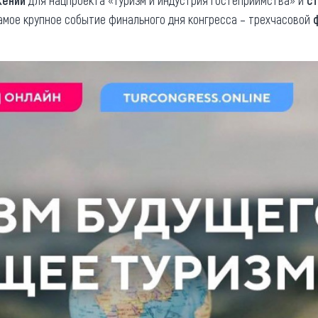
жений
для нацпроекта «Туризм и индустрия гостеприимства» и
с
Самое крупное событие финального дня конгресса – трехчасовой