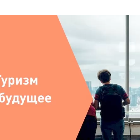
та
О регионе
ости
Общая информация
Как добраться
привезти (сувениры)
Люди, прославившие Ал
Карты и буклеты