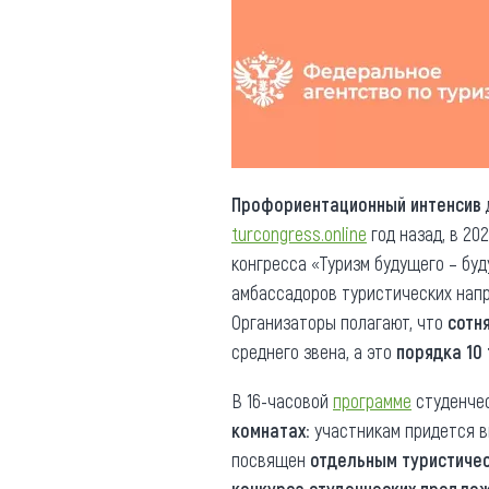
Обращения граждан
Противодействие коррупции
Профориентационный интенсив
turcongress.online
год назад, в 20
конгресса «Туризм будущего – бу
амбассадоров туристических нап
Организаторы полагают, что
сотн
среднего звена, а это
порядка 10
В 16-часовой
программе
студенчес
комнатах
: участникам придется 
посвящен
отдельным туристиче