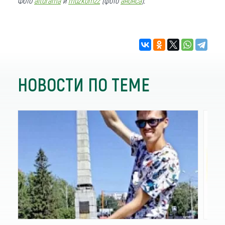
Фото
altdrama
и
muzkom22
(фото
анонса
).
НОВОСТИ ПО ТЕМЕ