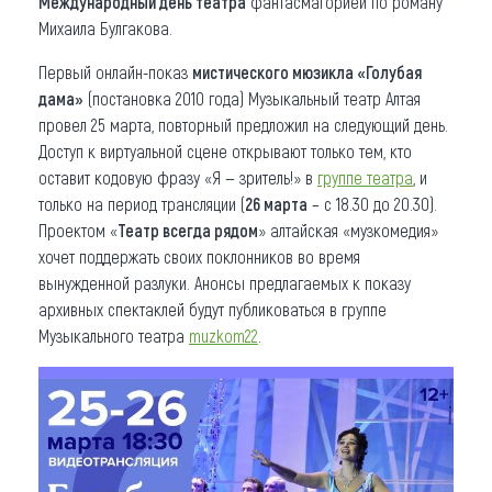
Международный день театра
фантасмагорией по роману
Михаила Булгакова.
Первый онлайн-показ
мистического мюзикла «Голубая
дама»
(постановка 2010 года) Музыкальный театр Алтая
провел 25 марта, повторный предложил на следующий день.
Доступ к виртуальной сцене открывают только тем, кто
оставит кодовую фразу «Я — зритель!» в
группе театра
, и
только на период трансляции (
26 марта
– с 18.30 до 20.30).
Проектом «
Театр всегда рядом
» алтайская «музкомедия»
хочет поддержать своих поклонников во время
вынужденной разлуки. Анонсы предлагаемых к показу
архивных спектаклей будут публиковаться в группе
Музыкального театра
muzkom22
.