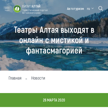
ВИЗИТ
АЛТАЙ
Автотуризм
ru
Туристический портал
Алтайского края
Театры Алтая выходят в
Форум VISIT
Цветение
Медицинский
Алтайская
ALTAI
маральника
форум
зимовка
онлайн с мистикой и
Туры
фантасмагорией
Где побывать
Чем заняться
Где остановиться
Главная
Новости
Где поесть
Карта
26 МАРТА 2020
Новости