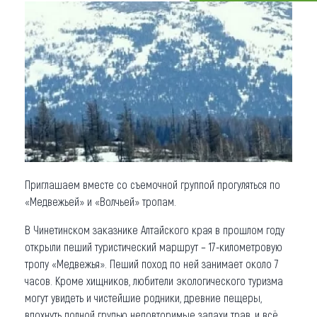
Что привезти (сувениры)
О регионе
Коллекция впечатлений
Другие рубрики
Приглашаем вместе со съемочной группой прогуляться по
«Медвежьей» и «Волчьей» тропам.
В Чинетинском заказнике Алтайского края в прошлом году
открыли пеший туристический маршрут – 17-километровую
тропу «Медвежья». Пеший поход по ней занимает около 7
часов. Кроме хищников, любители экологического туризма
могут увидеть и чистейшие родники, древние пещеры,
вдохнуть полной грудью неповторимые запахи трав, и всё