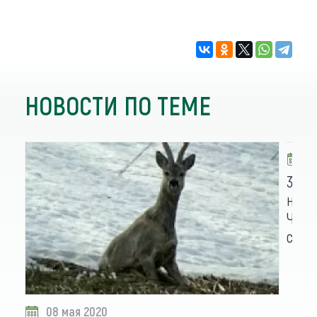
НОВОСТИ ПО ТЕМЕ
2
34 т
новы
Чине
с ег
08 мая 2020