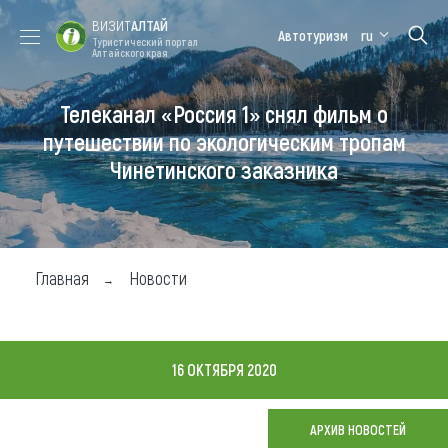
ВИЗИТ
АЛТАЙ
Автотуризм
ru
Туристический портал
Алтайского края
Телеканал «Россия 1» снял фильм о
Форум VISIT
Цветение
Медицинский
Алтайская
ALTAI
маральника
форум
зимовка
путешествии по экологическим тропам
Чинетинского заказника
Туры
Где побывать
Чем заняться
Главная
Новости
Где остановиться
Где поесть
16 ОКТЯБРЯ 2020
Карта
АРХИВ НОВОСТЕЙ
Новости