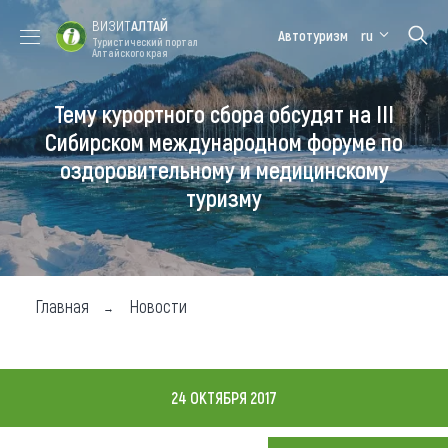
ВИЗИТ
АЛТАЙ
Автотуризм
ru
Туристический портал
Алтайского края
Тему курортного сбора обсудят на III
Форум VISIT
Цветение
Медицинский
Алтайская
ALTAI
маральника
форум
зимовка
Сибирском международном форуме по
оздоровительному и медицинскому
Туры
туризму
Где побывать
Чем заняться
Где остановиться
Главная
Новости
Где поесть
Карта
24 ОКТЯБРЯ 2017
Новости