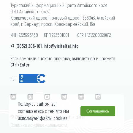
Туристский информационный центр Алтайского края
(ТИЦ Алтайского края)
Юридический адрес (почтовый адрес): 656043, Алтайский
край, г. Барнаул, просп. Красноармейский, 16а
ИНН 2225223458 КПП 222501001 ОГРН 1212200029612
+7 (3852) 206-101
,
info@visitaltai.info
Если заметили в тексте опечатку, выделите её и нажмите
Ctrl+Enter
null
Пользуясь сайтом, вы
соглашаетесь с тем, что мы
Соглашаюсь
© 2026 «visitaltai» Все права защищены.
используем файлы cookies.
Политика конфиденциальности